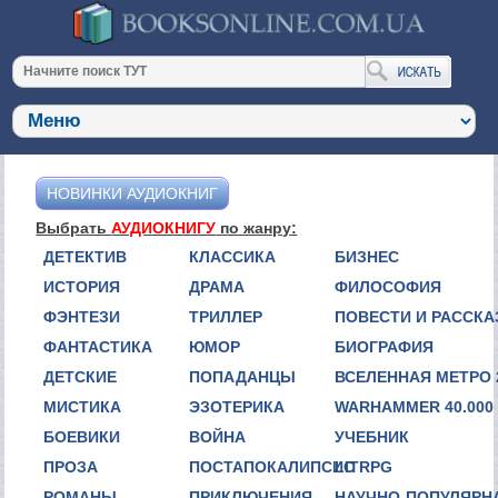
НОВИНКИ АУДИОКНИГ
Выбрать
АУДИОКНИГУ
по жанру:
ДЕТЕКТИВ
КЛАССИКА
БИЗНЕС
ИСТОРИЯ
ДРАМА
ФИЛОСОФИЯ
ФЭНТЕЗИ
ТРИЛЛЕР
ПОВЕСТИ И РАССК
ФАНТАСТИКА
ЮМОР
БИОГРАФИЯ
ДЕТСКИЕ
ПОПАДАНЦЫ
ВСЕЛЕННАЯ МЕТРО 
МИСТИКА
ЭЗОТЕРИКА
WARHAMMER 40.000
БОЕВИКИ
ВОЙНА
УЧЕБНИК
ПРОЗА
ПОСТАПОКАЛИПСИС
LITRPG
РОМАНЫ
ПРИКЛЮЧЕНИЯ
НАУЧНО-ПОПУЛЯРН