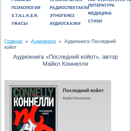
ЛИТЕРАТУРА
ПСИХОЛОГИЯ
РАДИОСПЕКТАКЛИ
МЕДИЦИНА
S.T.A.L.K.E.R.
ЭТНОГЕНЕЗ
СТИХИ
УЖАСЫ
АУДИОСКАЗКИ
Главная
Аудиокниги
Аудиокнига: Последний
койот
Аудиокнига «Последний койот», автор
Майкл Коннелли
Последний койот
Майкл Коннелли