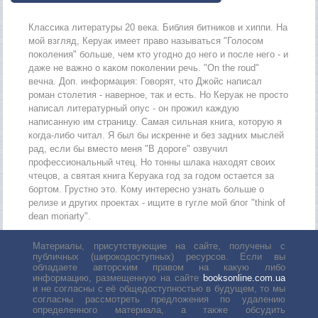
Классика литературы 20 века. Библия битников и хиппи. На
мой взгляд, Керуак имеет право называться "Голосом
поколения" больше, чем кто угодно до него и после него - и
даже не важно о каком поколении речь. "On the roud"
вечна. Доп. информация: Говорят, что Джойс написал
роман столетия - наверное, так и есть. Но Керуак не просто
написал литературный опус - он прожил каждую
написанную им страницу. Самая сильная книга, которую я
когда-либо читал. Я был бы искренне и без задних мыслей
рад, если бы вместо меня "В дороге" озвучил
профессиональный чтец. Но тонны шлака находят своих
чтецов, а святая книга Керуака год за годом остается за
бортом. Грустно это. Кому интересно узнать больше о
релизе и других проектах - ищите в гугле мой блог "think of
dean moriarty".
Материалы, присутствующие на сайте, получены с
публичных (широкодоступных) ресурсов. Если вы
обладаете авторским правом на какую либо
информацию, размещенную на сайте
booksonline.com.ua
и не согласны с её общедоступностью в будущем, то мы
согласны рассмотреть предложения по удалению
определенного материала, а также обсудить