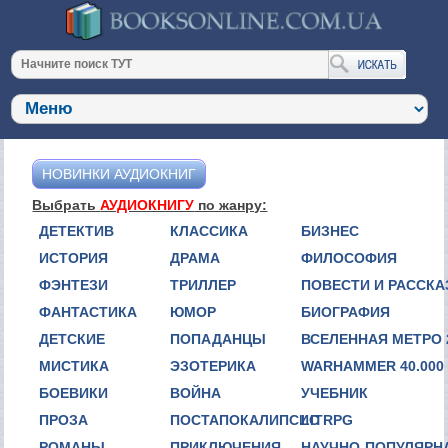
НОВИНКИ АУДИОКНИГ
Выбрать
АУДИОКНИГУ
по жанру:
ДЕТЕКТИВ
КЛАССИКА
БИЗНЕС
ИСТОРИЯ
ДРАМА
ФИЛОСОФИЯ
ФЭНТЕЗИ
ТРИЛЛЕР
ПОВЕСТИ И РАССК
ФАНТАСТИКА
ЮМОР
БИОГРАФИЯ
ДЕТСКИЕ
ПОПАДАНЦЫ
ВСЕЛЕННАЯ МЕТРО 
МИСТИКА
ЭЗОТЕРИКА
WARHAMMER 40.000
БОЕВИКИ
ВОЙНА
УЧЕБНИК
ПРОЗА
ПОСТАПОКАЛИПСИС
LITRPG
РОМАНЫ
ПРИКЛЮЧЕНИЯ
НАУЧНО-ПОПУЛЯРН