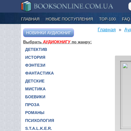
ГЛАВНАЯ
НОВЫЕ ПОСТУПЛЕНИЯ
ТОР-100
FAQ
Главная
Ау
НОВИНКИ АУДИОКНИГ
Выбрать
АУДИОКНИГУ
по жанру:
ДЕТЕКТИВ
ИСТОРИЯ
ФЭНТЕЗИ
ФАНТАСТИКА
ДЕТСКИЕ
МИСТИКА
БОЕВИКИ
ПРОЗА
РОМАНЫ
ПСИХОЛОГИЯ
S.T.A.L.K.E.R.