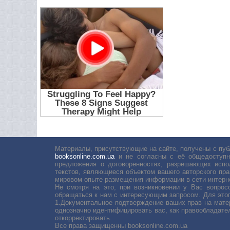
Материалы, присутствующие на сайте, получены с пуб
booksonline.com.ua
и не согласны с её общедоступн
предложения о договоренностях, разрешающих испо
текстов, являющиеся объектом вашего авторского пра
мировом опыте размещения информации в сети интерн
Не смотря на это, при возникновении у Вас вопро
обращаться к нам с интересующим запросом. Для этог
1.Документальное подтверждение ваших прав на мате
однозначно идентифицировать вас, как правообладате
откорректировать.
Все права защищенны booksonline.com.ua