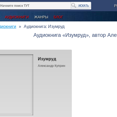
Р
АУДИОКНИГИ
ЖАНРЫ
БЛОГ
диокниги
Аудиокнига: Изумруд
Аудиокнига «Изумруд», автор Ал
Изумруд
Александр Куприн