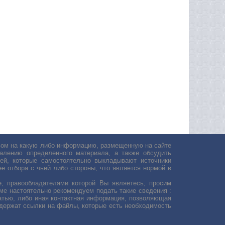
авом на какую либо информацию, размещенную на сайте
лению определенного материала, а также обсудить
ей, которые самостоятельно выкладывают источники
е отбора с чьей либо стороны, что является нормой в
, правообладателями которой Вы являетесь, просим
ьме настоятельно рекомендуем подать такие сведения :
атью, либо иная контактная информация, позволяющая
одержат ссылки на файлы, которые есть необходимость