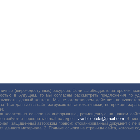
личных (широкодоступных) ресурсов. Если вы обладаете авторским пр
остью в будущем, то мы согласны рассмотреть предложения по уда
льзовать данный контент. Мы не отслеживаем действия пользовател
ва. Все данные на сайт, загружаются автоматически, не проходя заране
ет.
сов касательно ссылок на информацию, размещенную на нашем сайте
о требуется переслать е-mail на адрес:
vse.biblioteki@gmail.com
. В пис
риал, защищённый авторским правом: отсканированный документ с печ
ля данного материала. 2. Прямые ссылки на страницы сайта, которые с