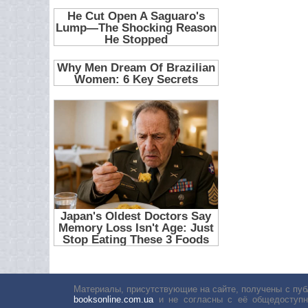
Материалы, присутствующие на сайте, получены с пуб
booksonline.com.ua
и не согласны с её общедоступн