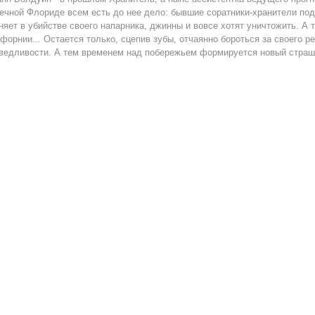
ечной Флориде всем есть до нее дело: бывшие соратники-хранители под
няет в убийстве своего напарника, джинны и вовсе хотят уничтожить. А т
форнии... Остается только, сцепив зубы, отчаянно бороться за своего 
ведливости. А тем временем над побережьем формируется новый страшн