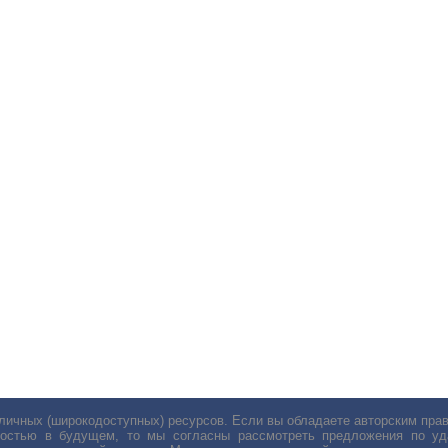
личных (широкодоступных) ресурсов. Если вы обладаете авторским пр
остью в будущем, то мы согласны рассмотреть предложения по уда