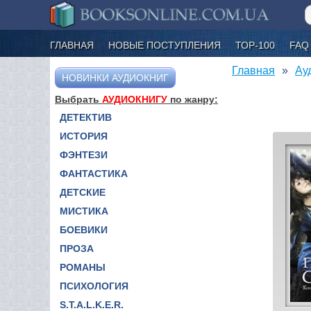
ГЛАВНАЯ
НОВЫЕ ПОСТУПЛЕНИЯ
ТОР-100
FAQ
Главная
Ау
НОВИНКИ АУДИОКНИГ
Выбрать
АУДИОКНИГУ
по жанру:
ДЕТЕКТИВ
ИСТОРИЯ
ФЭНТЕЗИ
ФАНТАСТИКА
ДЕТСКИЕ
МИСТИКА
БОЕВИКИ
ПРОЗА
РОМАНЫ
ПСИХОЛОГИЯ
S.T.A.L.K.E.R.