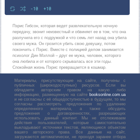
-10
+10
Пэрис Гибсон, которая ведет развлекательную ночную
передачу, звонит неизвестный и обвиняет ее в том, что она
разлучила его с подружкой и что семь лет назад она убила
своего мужа. Он грозится убить свою девушку, потом
покончить с Пэрис. Вместе с полицией делом занимается
психолог Дин Мэллой – друг ее мужа, человек, которого
она любила и от которого скрывалась все эти годы.
Спокойная жизнь Пэрис превращается в кошмар.
Материалы, присутствующие на сайте, получены с
публичных (широкодоступных) ресурсов. Если вы
обладаете авторским правом на какую либо
информацию, размещенную на сайте
booksonline.com.ua
и не согласны с её общедоступностью в будущем, то мы
согласны рассмотреть предложения по удалению
определенного материала, а также обсудить
предложения о договоренностях, разрешающих
использовать данный контент. Мы не отслеживаем
действия пользователей, которые самостоятельно
выкладывают источники текстов, являющиеся объектом
вашего авторского права. Все данные на сайт,
загружаются автоматически, не проходя заранее отбора