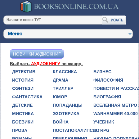
НОВИНКИ АУДИОКНИГ
Выбрать
АУДИОКНИГУ
по жанру:
ДЕТЕКТИВ
КЛАССИКА
БИЗНЕС
ИСТОРИЯ
ДРАМА
ФИЛОСОФИЯ
ФЭНТЕЗИ
ТРИЛЛЕР
ПОВЕСТИ И РАССК
ФАНТАСТИКА
ЮМОР
БИОГРАФИЯ
ДЕТСКИЕ
ПОПАДАНЦЫ
ВСЕЛЕННАЯ МЕТРО 
МИСТИКА
ЭЗОТЕРИКА
WARHAMMER 40.000
БОЕВИКИ
ВОЙНА
УЧЕБНИК
ПРОЗА
ПОСТАПОКАЛИПСИС
LITRPG
РОМАНЫ
ПРИКЛЮЧЕНИЯ
НАУЧНО-ПОПУЛЯРН