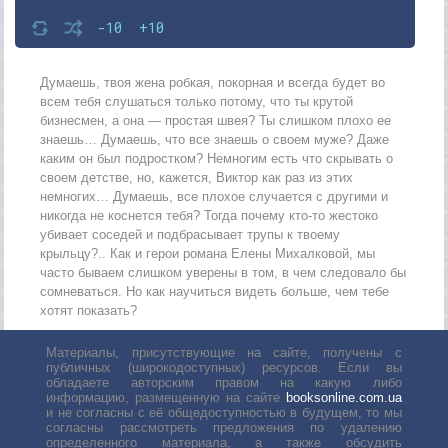
-10
+10
Думаешь, твоя жена робкая, покорная и всегда будет во
всем тебя слушаться только потому, что ты крутой
бизнесмен, а она — простая швея? Ты слишком плохо ее
знаешь… Думаешь, что все знаешь о своем муже? Даже
каким он был подростком? Немногим есть что скрывать о
своем детстве, но, кажется, Виктор как раз из этих
немногих… Думаешь, все плохое случается с другими и
никогда не коснется тебя? Тогда почему кто-то жестоко
убивает соседей и подбрасывает трупы к твоему
крыльцу?.. Как и герои романа Елены Михалковой, мы
часто бываем слишком уверены в том, в чем следовало бы
сомневаться. Но как научиться видеть больше, чем тебе
хотят показать?
Материалы, присутствующие на сайте, получены с
публичных (широкодоступных) ресурсов. Если вы
обладаете авторским правом на какую либо
информацию, размещенную на сайте
booksonline.com.ua
и не согласны с её общедоступностью в будущем, то мы
согласны рассмотреть предложения по удалению
определенного материала, а также обсудить