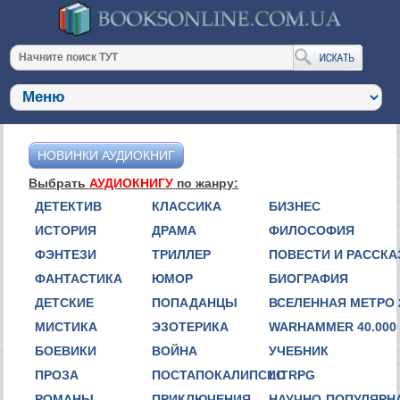
НОВИНКИ АУДИОКНИГ
Выбрать
АУДИОКНИГУ
по жанру:
ДЕТЕКТИВ
КЛАССИКА
БИЗНЕС
ИСТОРИЯ
ДРАМА
ФИЛОСОФИЯ
ФЭНТЕЗИ
ТРИЛЛЕР
ПОВЕСТИ И РАССК
ФАНТАСТИКА
ЮМОР
БИОГРАФИЯ
ДЕТСКИЕ
ПОПАДАНЦЫ
ВСЕЛЕННАЯ МЕТРО 
МИСТИКА
ЭЗОТЕРИКА
WARHAMMER 40.000
БОЕВИКИ
ВОЙНА
УЧЕБНИК
ПРОЗА
ПОСТАПОКАЛИПСИС
LITRPG
РОМАНЫ
ПРИКЛЮЧЕНИЯ
НАУЧНО-ПОПУЛЯРН