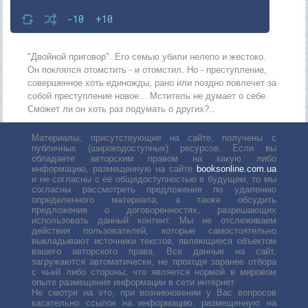
-10
+10
"Двойной приговор". Его семью убили нелепо и жестоко.
Он поклялся отомстить - и отомстил. Но - преступление,
совершенное хоть единожды, рано или поздно повлечет за
собой преступление новое... Мститель не думает о себе.
Сможет ли он хоть раз подумать о других?..
Материалы, присутствующие на сайте, получены с
публичных (широкодоступных) ресурсов. Если вы
обладаете авторским правом на какую либо
информацию, размещенную на сайте
booksonline.com.ua
и не согласны с её общедоступностью в будущем, то мы
согласны рассмотреть предложения по удалению
определенного материала, а также обсудить
предложения о договоренностях, разрешающих
использовать данный контент. Мы не отслеживаем
действия пользователей, которые самостоятельно
выкладывают источники текстов, являющиеся объектом
вашего авторского права. Все данные на сайт,
загружаются автоматически, не проходя заранее отбора
с чьей либо стороны, что является нормой в мировом
опыте размещения информации в сети интернет.
Не смотря на это, при возникновении у Вас вопросов
касательно ссылок на информацию, размещенную на