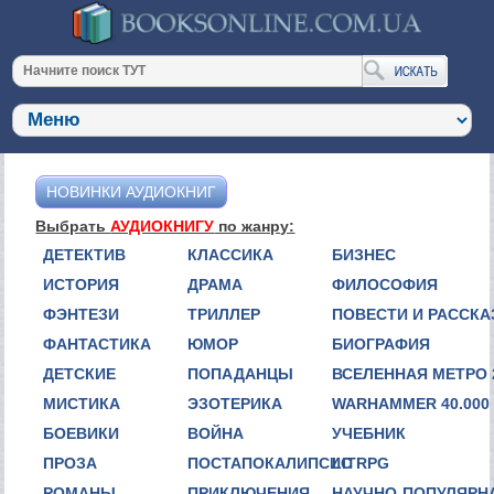
НОВИНКИ АУДИОКНИГ
Выбрать
АУДИОКНИГУ
по жанру:
ДЕТЕКТИВ
КЛАССИКА
БИЗНЕС
ИСТОРИЯ
ДРАМА
ФИЛОСОФИЯ
ФЭНТЕЗИ
ТРИЛЛЕР
ПОВЕСТИ И РАССК
ФАНТАСТИКА
ЮМОР
БИОГРАФИЯ
ДЕТСКИЕ
ПОПАДАНЦЫ
ВСЕЛЕННАЯ МЕТРО 
МИСТИКА
ЭЗОТЕРИКА
WARHAMMER 40.000
БОЕВИКИ
ВОЙНА
УЧЕБНИК
ПРОЗА
ПОСТАПОКАЛИПСИС
LITRPG
РОМАНЫ
ПРИКЛЮЧЕНИЯ
НАУЧНО-ПОПУЛЯРН