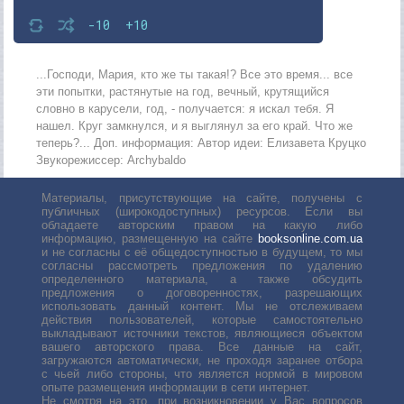
-10
+10
...Господи, Мария, кто же ты такая!? Все это время... все
эти попытки, растянутые на год, вечный, крутящийся
словно в карусели, год, - получается: я искал тебя. Я
нашел. Круг замкнулся, и я выглянул за его край. Что же
теперь?... Доп. информация: Автор идеи: Елизавета Круцко
Звукорежиссер: Archybaldo
Материалы, присутствующие на сайте, получены с
публичных (широкодоступных) ресурсов. Если вы
обладаете авторским правом на какую либо
информацию, размещенную на сайте
booksonline.com.ua
и не согласны с её общедоступностью в будущем, то мы
согласны рассмотреть предложения по удалению
определенного материала, а также обсудить
предложения о договоренностях, разрешающих
использовать данный контент. Мы не отслеживаем
действия пользователей, которые самостоятельно
выкладывают источники текстов, являющиеся объектом
вашего авторского права. Все данные на сайт,
загружаются автоматически, не проходя заранее отбора
с чьей либо стороны, что является нормой в мировом
опыте размещения информации в сети интернет.
Не смотря на это, при возникновении у Вас вопросов