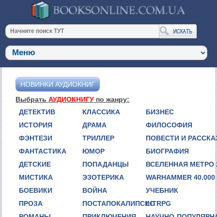
НОВИНКИ АУДИОКНИГ
Выбрать
АУДИОКНИГУ
по жанру:
ДЕТЕКТИВ
КЛАССИКА
БИЗНЕС
ИСТОРИЯ
ДРАМА
ФИЛОСОФИЯ
ФЭНТЕЗИ
ТРИЛЛЕР
ПОВЕСТИ И РАССК
ФАНТАСТИКА
ЮМОР
БИОГРАФИЯ
ДЕТСКИЕ
ПОПАДАНЦЫ
ВСЕЛЕННАЯ МЕТРО 
МИСТИКА
ЭЗОТЕРИКА
WARHAMMER 40.000
БОЕВИКИ
ВОЙНА
УЧЕБНИК
ПРОЗА
ПОСТАПОКАЛИПСИС
LITRPG
РОМАНЫ
ПРИКЛЮЧЕНИЯ
НАУЧНО-ПОПУЛЯРН