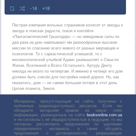
-10
+10
Пестрая компания вольных странников колесит от звезды к
звезде в поисках радости, покоя и коктейля
«Пангалактический Грызлодер» — но неведомые силы по
два раза на дню навязывают им разнообразные высокие
миссии по спасению всего живого от разных мерзавцев и
психопатов. То с саркастической усмешкой, то с
меланхолической улыбкой Адамс размышляет о Смысле
Жизни, Вселенной и Всего Остального. Артуру Денту
никогда не везло по четвергам. И именно в четверг его дом
должен быть снесён для постройки новой дороги. Но, как
оказалось, дом — не самая большая потеря в этот день.
Целая планета, Земля.
Материалы, присутствующие на сайте, получены с
публичных (широкодоступных) ресурсов. Если вы
обладаете авторским правом на какую либо
информацию, размещенную на сайте
booksonline.com.ua
и не согласны с её общедоступностью в будущем, то мы
согласны рассмотреть предложения по удалению
определенного материала, а также обсудить
предложения о договоренностях, разрешающих