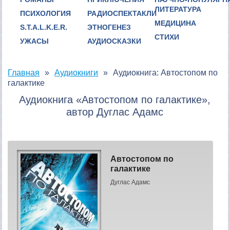
ЛИТЕРАТУРА
ПСИХОЛОГИЯ
РАДИОСПЕКТАКЛИ
МЕДИЦИНА
S.T.A.L.K.E.R.
ЭТНОГЕНЕЗ
СТИХИ
УЖАСЫ
АУДИОСКАЗКИ
Главная
Аудиокниги
Аудиокнига: Автостопом по
галактике
Аудиокнига «Автостопом по галактике»,
автор Дуглас Адамс
Автостопом по
галактике
Дуглас Адамс