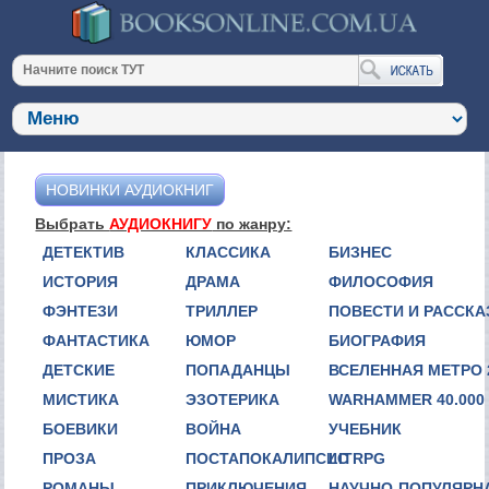
НОВИНКИ АУДИОКНИГ
Выбрать
АУДИОКНИГУ
по жанру:
ДЕТЕКТИВ
КЛАССИКА
БИЗНЕС
ИСТОРИЯ
ДРАМА
ФИЛОСОФИЯ
ФЭНТЕЗИ
ТРИЛЛЕР
ПОВЕСТИ И РАССК
ФАНТАСТИКА
ЮМОР
БИОГРАФИЯ
ДЕТСКИЕ
ПОПАДАНЦЫ
ВСЕЛЕННАЯ МЕТРО 
МИСТИКА
ЭЗОТЕРИКА
WARHAMMER 40.000
БОЕВИКИ
ВОЙНА
УЧЕБНИК
ПРОЗА
ПОСТАПОКАЛИПСИС
LITRPG
РОМАНЫ
ПРИКЛЮЧЕНИЯ
НАУЧНО-ПОПУЛЯРН