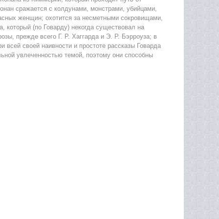
 Конан сражается с колдунами, монстрами, убийцами,
расных женщин; охотится за несметными сокровищами,
а, который (по Говарду) некогда существовал на
ы, прежде всего Г. Р. Хаггарда и Э. Р. Бэрроуза; в
ри всей своей наивности и простоте рассказы Говарда
льной увлеченностью темой, поэтому они способны