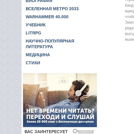
БИОГРАФИЯ
банд
11
ВСЕЛЕННАЯ МЕТРО 2033
жрец
WARHAMMER 40.000
чтоб
12
Земл
УЧЕБНИК
13
ряде
LITRPG
выго
14
вызв
НАУЧНО-ПОПУЛЯРНАЯ
15
ЛИТЕРАТУРА
МЕДИЦИНА
16
СТИХИ
17
18
19
20
21