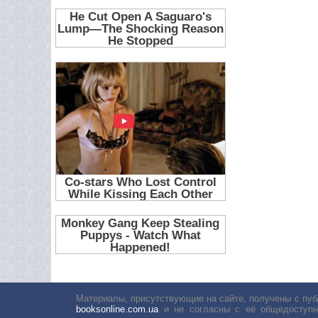
Материалы, присутствующие на сайте, получены с пуб
booksonline.com.ua
и не согласны с её общедоступн