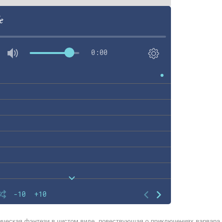
e
0:00
-10
+10
ическая фэнтези в чистом виде, повествующая о приключениях варвара 