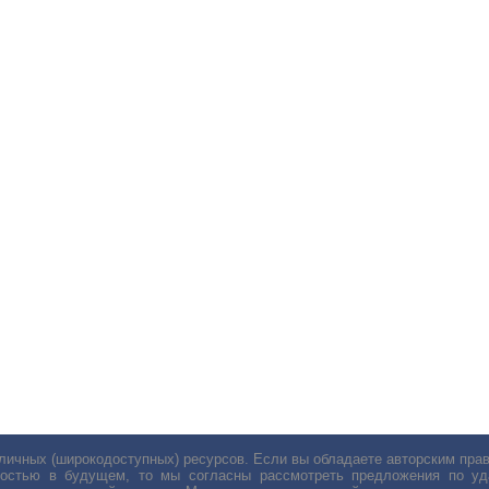
личных (широкодоступных) ресурсов. Если вы обладаете авторским пр
остью в будущем, то мы согласны рассмотреть предложения по уда