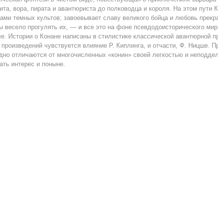
ита, вора, пирата и авантюриста до полководца и короля. На этом пути
ами темных культов; завоевывает славу великого бойца и любовь прек
ы весело прогулять их, — и все это на фоне псевдодоисторического мир
е. Истории о Конане написаны в стилистике классической авантюрной проз
 произведений чувствуется влияние Р. Киплинга, и отчасти, Ф. Ницше. П
дно отличаются от многочисленных «конин» своей легкостью и неподде
ать интерес и поныне.