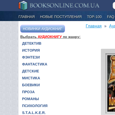
ГЛАВНАЯ
НОВЫЕ ПОСТУПЛЕНИЯ
ТОР-100
FAQ
Главная
Ау
НОВИНКИ АУДИОКНИГ
Выбрать
АУДИОКНИГУ
по жанру:
ДЕТЕКТИВ
ИСТОРИЯ
ФЭНТЕЗИ
ФАНТАСТИКА
ДЕТСКИЕ
МИСТИКА
БОЕВИКИ
ПРОЗА
РОМАНЫ
ПСИХОЛОГИЯ
S.T.A.L.K.E.R.