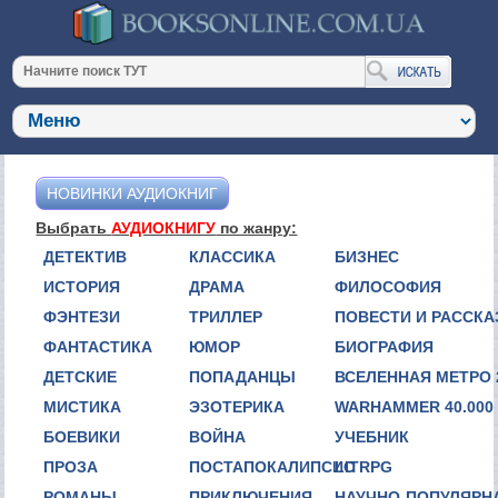
НОВИНКИ АУДИОКНИГ
Выбрать
АУДИОКНИГУ
по жанру:
ДЕТЕКТИВ
КЛАССИКА
БИЗНЕС
ИСТОРИЯ
ДРАМА
ФИЛОСОФИЯ
ФЭНТЕЗИ
ТРИЛЛЕР
ПОВЕСТИ И РАССК
ФАНТАСТИКА
ЮМОР
БИОГРАФИЯ
ДЕТСКИЕ
ПОПАДАНЦЫ
ВСЕЛЕННАЯ МЕТРО 
МИСТИКА
ЭЗОТЕРИКА
WARHAMMER 40.000
БОЕВИКИ
ВОЙНА
УЧЕБНИК
ПРОЗА
ПОСТАПОКАЛИПСИС
LITRPG
РОМАНЫ
ПРИКЛЮЧЕНИЯ
НАУЧНО-ПОПУЛЯРН