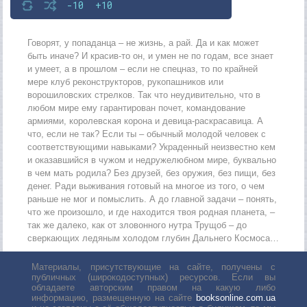
-10
+10
Говорят, у попаданца – не жизнь, а рай. Да и как может
быть иначе? И красив-то он, и умен не по годам, все знает
и умеет, а в прошлом – если не спецназ, то по крайней
мере клуб реконструкторов, рукопашников или
ворошиловских стрелков. Так что неудивительно, что в
любом мире ему гарантирован почет, командование
армиями, королевская корона и девица-раскрасавица. А
что, если не так? Если ты – обычный молодой человек с
соответствующими навыками? Украденный неизвестно кем
и оказавшийся в чужом и недружелюбном мире, буквально
в чем мать родила? Без друзей, без оружия, без пищи, без
денег. Ради выживания готовый на многое из того, о чем
раньше не мог и помыслить. А до главной задачи – понять,
что же произошло, и где находится твоя родная планета, –
так же далеко, как от зловонного нутра Трущоб – до
сверкающих ледяным холодом глубин Дальнего Космоса…
Материалы, присутствующие на сайте, получены с
публичных (широкодоступных) ресурсов. Если вы
обладаете авторским правом на какую либо
информацию, размещенную на сайте
booksonline.com.ua