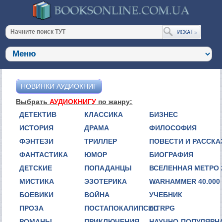
НОВИНКИ АУДИОКНИГ
Выбрать
АУДИОКНИГУ
по жанру:
ДЕТЕКТИВ
КЛАССИКА
БИЗНЕС
ИСТОРИЯ
ДРАМА
ФИЛОСОФИЯ
ФЭНТЕЗИ
ТРИЛЛЕР
ПОВЕСТИ И РАССК
ФАНТАСТИКА
ЮМОР
БИОГРАФИЯ
ДЕТСКИЕ
ПОПАДАНЦЫ
ВСЕЛЕННАЯ МЕТРО 
МИСТИКА
ЭЗОТЕРИКА
WARHAMMER 40.000
БОЕВИКИ
ВОЙНА
УЧЕБНИК
ПРОЗА
ПОСТАПОКАЛИПСИС
LITRPG
РОМАНЫ
ПРИКЛЮЧЕНИЯ
НАУЧНО-ПОПУЛЯРН