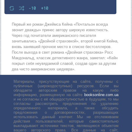
-10
+10
Первый же роман Джеймса Кейна «Почтальон всегда
звонит дважды» принес автору широкую известность.
Через год почитатели американского писателя
зачитывались «Двойной страховкой», второй книгой Кейна,
вновь занявшей прочное место в списке бестселлеров.
После выхода в свет романа «Двойная страховка» Росс
Макдональд, классик детективного жанра, заметил: «Кейн
покрыл себя неувядаемой славой, создав один за другим
два чисто американских шедевра».
Материалы, присутствующие на сайте, получены с
публичных (широкодоступных) ресурсов. Если вы
обладаете авторским правом на какую либо
информацию, размещенную на сайте
booksonline.com.ua
и не согласны с её общедоступностью в будущем, то мы
согласны рассмотреть предложения по удалению
определенного материала, а также обсудить
предложения о договоренностях, разрешающих
использовать данный контент. Мы не отслеживаем
действия пользователей, которые самостоятельно
выкладывают источники текстов, являющиеся объектом
вашего авторского права. Все данные на сайт,