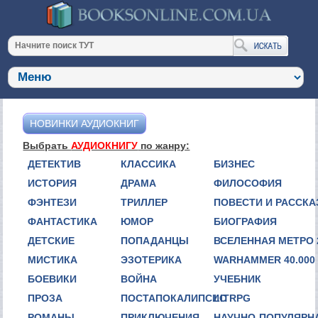
НОВИНКИ АУДИОКНИГ
Выбрать
АУДИОКНИГУ
по жанру:
ДЕТЕКТИВ
КЛАССИКА
БИЗНЕС
ИСТОРИЯ
ДРАМА
ФИЛОСОФИЯ
ФЭНТЕЗИ
ТРИЛЛЕР
ПОВЕСТИ И РАССК
ФАНТАСТИКА
ЮМОР
БИОГРАФИЯ
ДЕТСКИЕ
ПОПАДАНЦЫ
ВСЕЛЕННАЯ МЕТРО 
МИСТИКА
ЭЗОТЕРИКА
WARHAMMER 40.000
БОЕВИКИ
ВОЙНА
УЧЕБНИК
ПРОЗА
ПОСТАПОКАЛИПСИС
LITRPG
РОМАНЫ
ПРИКЛЮЧЕНИЯ
НАУЧНО-ПОПУЛЯРН