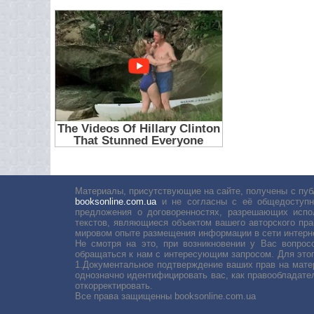
Материалы, присутствующие на сайте, получены с пуб
booksonline.com.ua
и не согласны с её общедоступн
предложения о договоренностях, разрешающих испо
текстов, являющиеся объектом вашего авторского пра
мировом опыте размещения информации в сети интерн
Не смотря на это, при возникновении у Вас вопро
обращаться к нам с интересующим запросом. Для этог
1.Документальное подтверждение ваших прав на мате
однозначно идентифицировать вас, как правообладате
откорректировать.
Все права защищенны booksonline.com.ua