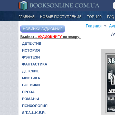
ГЛАВНАЯ
НОВЫЕ ПОСТУПЛЕНИЯ
ТОР-100
FAQ
Главная
Ау
НОВИНКИ АУДИОКНИГ
А
Выбрать
АУДИОКНИГУ
по жанру:
ДЕТЕКТИВ
ИСТОРИЯ
ФЭНТЕЗИ
ФАНТАСТИКА
ДЕТСКИЕ
МИСТИКА
БОЕВИКИ
ПРОЗА
РОМАНЫ
ПСИХОЛОГИЯ
S.T.A.L.K.E.R.