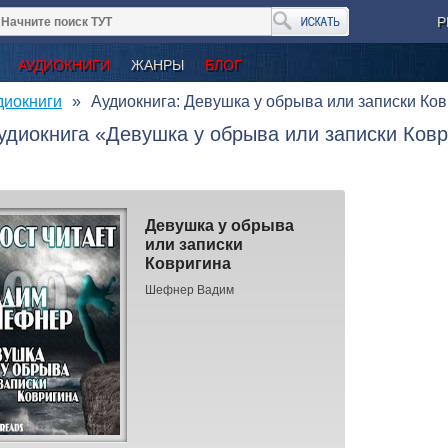
Р
АУДИОКНИГИ
ЖАНРЫ
БЛОГ
диокниги
Аудиокнига: Девушка у обрыва или записки Ко
удиокнига «Девушка у обрыва или записки Ков
Девушка у обрыва
или записки
Ковригина
Шефнер Вадим