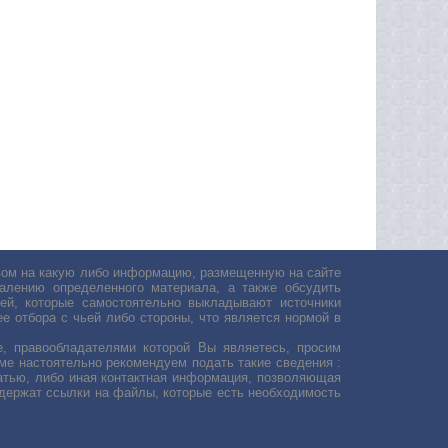
авом на какую либо информацию, размещенную на сайте
лению определенного материала, а также обсудить
ей, которые самостоятельно выкладывают источники
е отбора с чьей либо стороны, что является нормой в
, правообладателями которой Вы являетесь, просим
ьме настоятельно рекомендуем подать такие сведения :
атью, либо иная контактная информация, позволяющая
одержат ссылки на файлы, которые есть необходимость