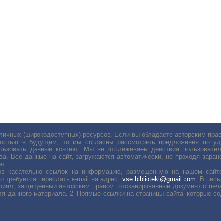
личных (широкодоступных) ресурсов. Если вы обладаете авторским пр
остью в будущем, то мы согласны рассмотреть предложения по уда
льзовать данный контент. Мы не отслеживаем действия пользовател
ва. Все данные на сайт, загружаются автоматически, не проходя заране
ет.
сов касательно ссылок на информацию, размещенную на нашем сайте
о требуется переслать е-mail на адрес:
vse.biblioteki@gmail.com
. В пис
риал, защищённый авторским правом: отсканированный документ с печ
ля данного материала. 2. Прямые ссылки на страницы сайта, которые с