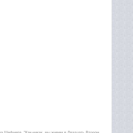
ча Шефнера. "Как-никак, мы живем в Двадцать Втором