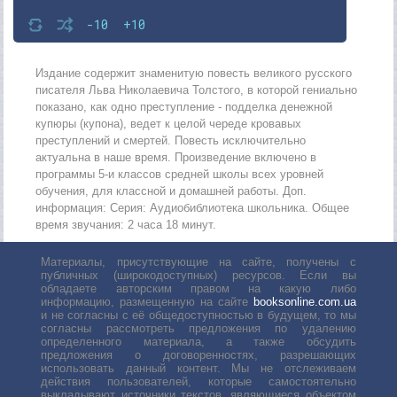
-10
+10
Издание содержит знаменитую повесть великого русского
писателя Льва Николаевича Толстого, в которой гениально
показано, как одно преступление - подделка денежной
купюры (купона), ведет к целой череде кровавых
преступлений и смертей. Повесть исключительно
актуальна в наше время. Произведение включено в
программы 5-и классов средней школы всех уровней
обучения, для классной и домашней работы. Доп.
информация: Серия: Аудиобиблиотека школьника. Общее
время звучания: 2 часа 18 минут.
Материалы, присутствующие на сайте, получены с
публичных (широкодоступных) ресурсов. Если вы
обладаете авторским правом на какую либо
информацию, размещенную на сайте
booksonline.com.ua
и не согласны с её общедоступностью в будущем, то мы
согласны рассмотреть предложения по удалению
определенного материала, а также обсудить
предложения о договоренностях, разрешающих
использовать данный контент. Мы не отслеживаем
действия пользователей, которые самостоятельно
выкладывают источники текстов, являющиеся объектом