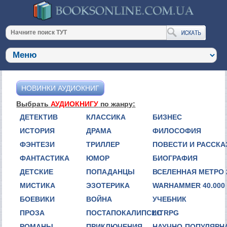
НОВИНКИ АУДИОКНИГ
Выбрать
АУДИОКНИГУ
по жанру:
ДЕТЕКТИВ
КЛАССИКА
БИЗНЕС
ИСТОРИЯ
ДРАМА
ФИЛОСОФИЯ
ФЭНТЕЗИ
ТРИЛЛЕР
ПОВЕСТИ И РАССК
ФАНТАСТИКА
ЮМОР
БИОГРАФИЯ
ДЕТСКИЕ
ПОПАДАНЦЫ
ВСЕЛЕННАЯ МЕТРО 
МИСТИКА
ЭЗОТЕРИКА
WARHAMMER 40.000
БОЕВИКИ
ВОЙНА
УЧЕБНИК
ПРОЗА
ПОСТАПОКАЛИПСИС
LITRPG
РОМАНЫ
ПРИКЛЮЧЕНИЯ
НАУЧНО-ПОПУЛЯРН