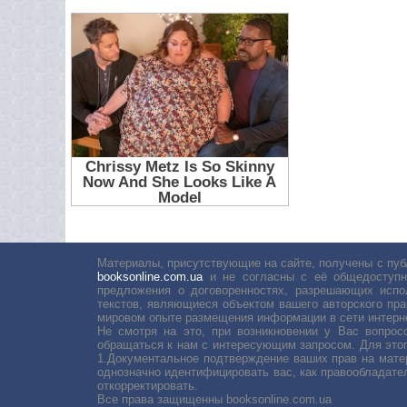
Материалы, присутствующие на сайте, получены с пуб
booksonline.com.ua
и не согласны с её общедоступн
предложения о договоренностях, разрешающих испо
текстов, являющиеся объектом вашего авторского пра
мировом опыте размещения информации в сети интерн
Не смотря на это, при возникновении у Вас вопро
обращаться к нам с интересующим запросом. Для этог
1.Документальное подтверждение ваших прав на мате
однозначно идентифицировать вас, как правообладате
откорректировать.
Все права защищенны booksonline.com.ua