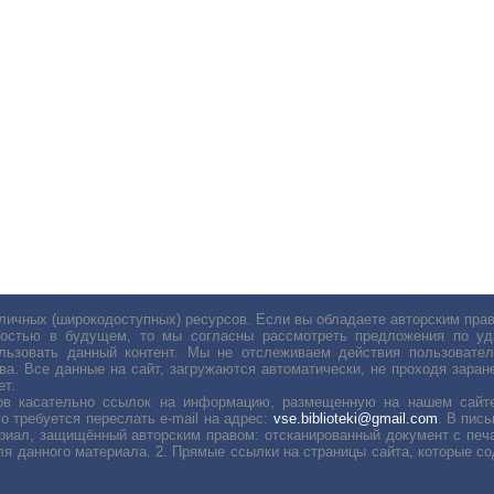
личных (широкодоступных) ресурсов. Если вы обладаете авторским пр
остью в будущем, то мы согласны рассмотреть предложения по уда
льзовать данный контент. Мы не отслеживаем действия пользовател
ва. Все данные на сайт, загружаются автоматически, не проходя заране
ет.
сов касательно ссылок на информацию, размещенную на нашем сайте
о требуется переслать е-mail на адрес:
vse.biblioteki@gmail.com
. В пис
риал, защищённый авторским правом: отсканированный документ с печ
ля данного материала. 2. Прямые ссылки на страницы сайта, которые с