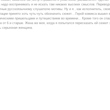
и надо воспринимать и не искать там никаких высоких смыслов. Перевод
тные русскоязычному слушателю мотивы. Ну и я , как исполнитель, своег
тации принято хоть чуть-чуть обозначить сюжет....Герой комикса вышел в
ическими пришельцами и путешествием во времени... Кроме того он спас
м от 6 и старше. Жена же моя, когда я попытался пересказать ей сюжет
ь серьезная женщина.