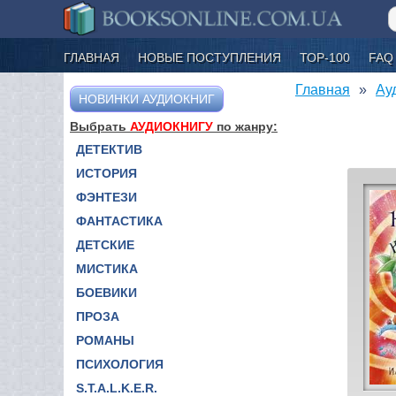
ГЛАВНАЯ
НОВЫЕ ПОСТУПЛЕНИЯ
ТОР-100
FAQ
Главная
Ау
НОВИНКИ АУДИОКНИГ
Выбрать
АУДИОКНИГУ
по жанру:
ДЕТЕКТИВ
ИСТОРИЯ
ФЭНТЕЗИ
ФАНТАСТИКА
ДЕТСКИЕ
МИСТИКА
БОЕВИКИ
ПРОЗА
РОМАНЫ
ПСИХОЛОГИЯ
S.T.A.L.K.E.R.