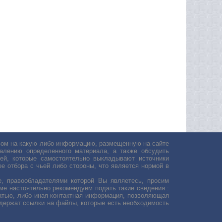
авом на какую либо информацию, размещенную на сайте
лению определенного материала, а также обсудить
ей, которые самостоятельно выкладывают источники
е отбора с чьей либо стороны, что является нормой в
, правообладателями которой Вы являетесь, просим
ьме настоятельно рекомендуем подать такие сведения :
атью, либо иная контактная информация, позволяющая
одержат ссылки на файлы, которые есть необходимость