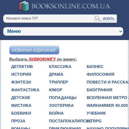
НОВИНКИ АУДИОКНИГ
Выбрать
АУДИОКНИГУ
по жанру:
ДЕТЕКТИВ
КЛАССИКА
БИЗНЕС
ИСТОРИЯ
ДРАМА
ФИЛОСОФИЯ
ФЭНТЕЗИ
ТРИЛЛЕР
ПОВЕСТИ И РАССК
ФАНТАСТИКА
ЮМОР
БИОГРАФИЯ
ДЕТСКИЕ
ПОПАДАНЦЫ
ВСЕЛЕННАЯ МЕТРО 
МИСТИКА
ЭЗОТЕРИКА
WARHAMMER 40.000
БОЕВИКИ
ВОЙНА
УЧЕБНИК
ПРОЗА
ПОСТАПОКАЛИПСИС
LITRPG
РОМАНЫ
ПРИКЛЮЧЕНИЯ
НАУЧНО-ПОПУЛЯРН