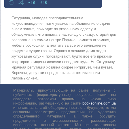
-10
+10
Сатурнина, молодая преподавательница
искусствоведения, наткнувшись на объявление о сдаче
внаем жилья, приходит по указанному адресу и
обнаруживает, что попала в настоящую сказку: старый дом
расположен в самом центре Парижа, комната огромная,
мебель роскошная, а платить за все это великолепие
придется сущие гроши. Однако о хозяине дома ходят
жутковатые слухи, поговаривают, будто все его прежние
квартиросъемщицы исчезли неведомо куда. Но Сатурнину
мрачная репутация хозяина скорее интригует, чем пугает.
Впрочем, девушки нередко отличаются излишним
легкомыслием...
Материалы, присутствующие на сайте, получены с
публичных (широкодоступных) ресурсов. Если вы
обладаете авторским правом на какую либо
информацию, размещенную на сайте
booksonline.com.ua
и не согласны с её общедоступностью в будущем, то мы
согласны рассмотреть предложения по удалению
определенного материала, а также обсудить
предложения о договоренностях, разрешающих
использовать данный контент. Мы не отслеживаем