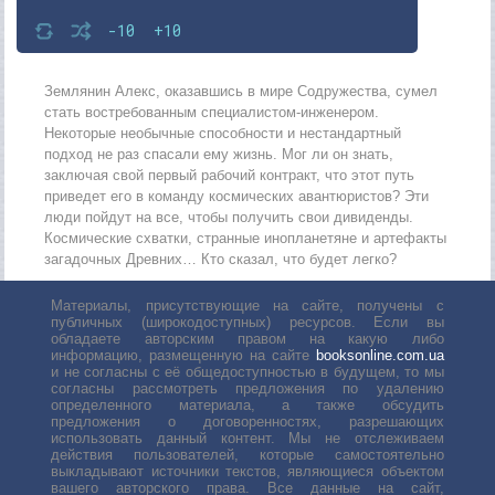
-10
+10
Землянин Алекс, оказавшись в мире Содружества, сумел
стать востребованным специалистом-инженером.
Некоторые необычные способности и нестандартный
подход не раз спасали ему жизнь. Мог ли он знать,
заключая свой первый рабочий контракт, что этот путь
приведет его в команду космических авантюристов? Эти
люди пойдут на все, чтобы получить свои дивиденды.
Космические схватки, странные инопланетяне и артефакты
загадочных Древних… Кто сказал, что будет легко?
Материалы, присутствующие на сайте, получены с
публичных (широкодоступных) ресурсов. Если вы
обладаете авторским правом на какую либо
информацию, размещенную на сайте
booksonline.com.ua
и не согласны с её общедоступностью в будущем, то мы
согласны рассмотреть предложения по удалению
определенного материала, а также обсудить
предложения о договоренностях, разрешающих
использовать данный контент. Мы не отслеживаем
действия пользователей, которые самостоятельно
выкладывают источники текстов, являющиеся объектом
вашего авторского права. Все данные на сайт,