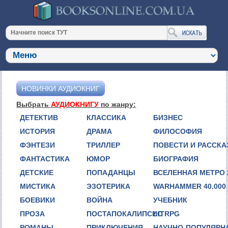
НОВИНКИ АУДИОКНИГ
Выбрать
АУДИОКНИГУ
по жанру:
ДЕТЕКТИВ
КЛАССИКА
БИЗНЕС
ИСТОРИЯ
ДРАМА
ФИЛОСОФИЯ
ФЭНТЕЗИ
ТРИЛЛЕР
ПОВЕСТИ И РАССК
ФАНТАСТИКА
ЮМОР
БИОГРАФИЯ
ДЕТСКИЕ
ПОПАДАНЦЫ
ВСЕЛЕННАЯ МЕТРО 
МИСТИКА
ЭЗОТЕРИКА
WARHAMMER 40.000
БОЕВИКИ
ВОЙНА
УЧЕБНИК
ПРОЗА
ПОСТАПОКАЛИПСИС
LITRPG
РОМАНЫ
ПРИКЛЮЧЕНИЯ
НАУЧНО-ПОПУЛЯРН