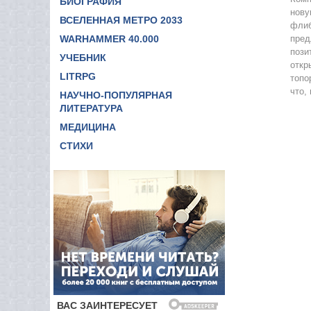
БИОГРАФИЯ
нову
11
ВСЕЛЕННАЯ МЕТРО 2033
флиб
WARHAMMER 40.000
пред
пози
УЧЕБНИК
откр
LITRPG
топо
что,
НАУЧНО-ПОПУЛЯРНАЯ
ЛИТЕРАТУРА
МЕДИЦИНА
СТИХИ