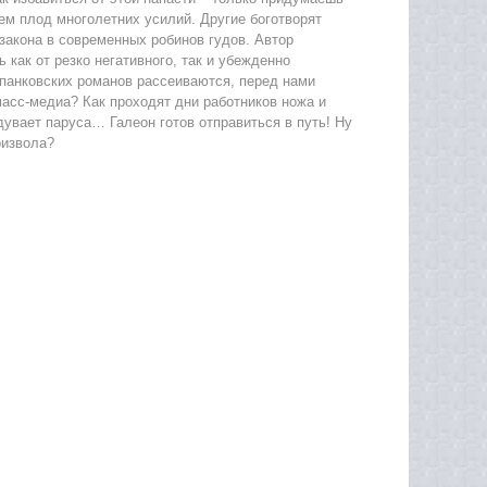
ем плод многолетних усилий. Другие боготворят
закона в современных робинов гудов. Автор
как от резко негативного, так и убежденно
ерпанковских романов рассеиваются, перед нами
асс-медиа? Как проходят дни работников ножа и
дувает паруса… Галеон готов отправиться в путь! Ну
оизвола?