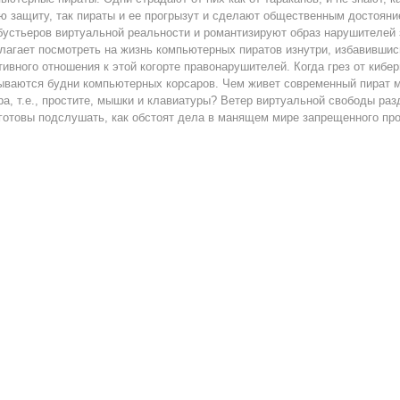
ю защиту, так пираты и ее прогрызут и сделают общественным достояни
устьеров виртуальной реальности и романтизируют образ нарушителей 
лагает посмотреть на жизнь компьютерных пиратов изнутри, избавившись 
тивного отношения к этой когорте правонарушителей. Когда грез от киб
ываются будни компьютерных корсаров. Чем живет современный пират м
ра, т.е., простите, мышки и клавиатуры? Ветер виртуальной свободы раз
 готовы подслушать, как обстоят дела в манящем мире запрещенного пр