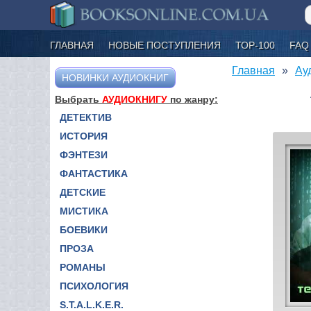
ГЛАВНАЯ
НОВЫЕ ПОСТУПЛЕНИЯ
ТОР-100
FAQ
Главная
Ау
НОВИНКИ АУДИОКНИГ
Выбрать
АУДИОКНИГУ
по жанру:
ДЕТЕКТИВ
ИСТОРИЯ
ФЭНТЕЗИ
ФАНТАСТИКА
ДЕТСКИЕ
МИСТИКА
БОЕВИКИ
ПРОЗА
РОМАНЫ
ПСИХОЛОГИЯ
S.T.A.L.K.E.R.