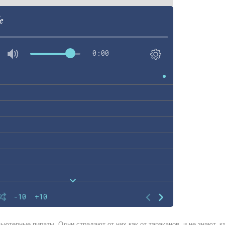
e
0:00
-10
+10
ьютерные пираты. Одни страдают от них как от тараканов, и не знают, к