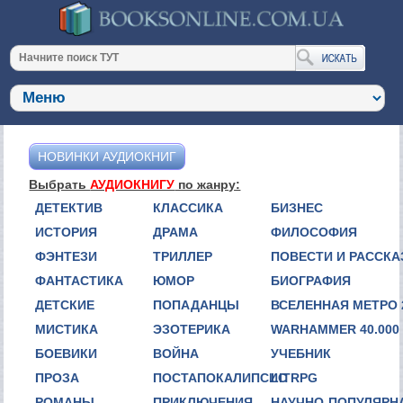
НОВИНКИ АУДИОКНИГ
Выбрать
АУДИОКНИГУ
по жанру:
ДЕТЕКТИВ
КЛАССИКА
БИЗНЕС
ИСТОРИЯ
ДРАМА
ФИЛОСОФИЯ
ФЭНТЕЗИ
ТРИЛЛЕР
ПОВЕСТИ И РАССК
ФАНТАСТИКА
ЮМОР
БИОГРАФИЯ
ДЕТСКИЕ
ПОПАДАНЦЫ
ВСЕЛЕННАЯ МЕТРО 
МИСТИКА
ЭЗОТЕРИКА
WARHAMMER 40.000
БОЕВИКИ
ВОЙНА
УЧЕБНИК
ПРОЗА
ПОСТАПОКАЛИПСИС
LITRPG
РОМАНЫ
ПРИКЛЮЧЕНИЯ
НАУЧНО-ПОПУЛЯРН