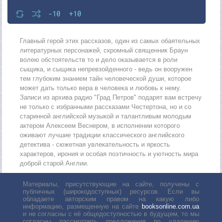
-10
+10
Главный герой этих рассказов, один из самых обаятельных
литературных персонажей, скромный священник Браун
волею обстоятельств то и дело оказывается в роли
сыщика, и сыщика непревзойденного - ведь он вооружен
тем глубоким знанием тайн человеческой души, которое
может дать только вера в человека и любовь к нему.
Записи из архива радио "Град Петров" подарят вам встречу
не только с избранными рассказами Честертона, но и со
старинной английской музыкой и талантливым молодым
актером Алексеем Веснером, в исполнении которого
оживают лучшие традиции классического английского
детектива - сюжетная увлекательность и яркость
характеров, ирония и особая поэтичность и уютность мира
доброй старой Англии.
Материалы, присутствующие на сайте, получены с
публичных (широкодоступных) ресурсов. Если вы
обладаете авторским правом на какую либо
информацию, размещенную на сайте
booksonline.com.ua
и не согласны с её общедоступностью в будущем, то мы
согласны рассмотреть предложения по удалению