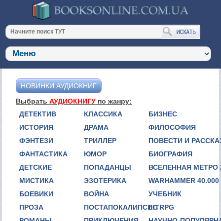
НОВИНКИ АУДИОКНИГ
Выбрать
АУДИОКНИГУ
по жанру:
ДЕТЕКТИВ
КЛАССИКА
БИЗНЕС
ИСТОРИЯ
ДРАМА
ФИЛОСОФИЯ
ФЭНТЕЗИ
ТРИЛЛЕР
ПОВЕСТИ И РАССК
ФАНТАСТИКА
ЮМОР
БИОГРАФИЯ
ДЕТСКИЕ
ПОПАДАНЦЫ
ВСЕЛЕННАЯ МЕТРО 
МИСТИКА
ЭЗОТЕРИКА
WARHAMMER 40.000
БОЕВИКИ
ВОЙНА
УЧЕБНИК
ПРОЗА
ПОСТАПОКАЛИПСИС
LITRPG
РОМАНЫ
ПРИКЛЮЧЕНИЯ
НАУЧНО-ПОПУЛЯРН