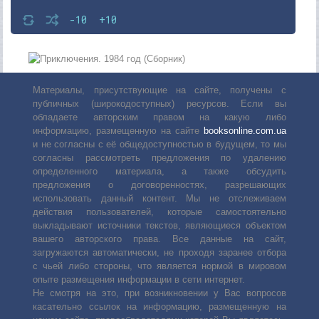
-10
+10
Материалы, присутствующие на сайте, получены с
публичных (широкодоступных) ресурсов. Если вы
обладаете авторским правом на какую либо
информацию, размещенную на сайте
booksonline.com.ua
и не согласны с её общедоступностью в будущем, то мы
согласны рассмотреть предложения по удалению
определенного материала, а также обсудить
предложения о договоренностях, разрешающих
использовать данный контент. Мы не отслеживаем
действия пользователей, которые самостоятельно
выкладывают источники текстов, являющиеся объектом
вашего авторского права. Все данные на сайт,
загружаются автоматически, не проходя заранее отбора
с чьей либо стороны, что является нормой в мировом
опыте размещения информации в сети интернет.
Не смотря на это, при возникновении у Вас вопросов
касательно ссылок на информацию, размещенную на