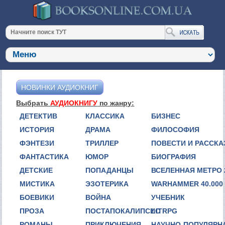
НОВИНКИ АУДИОКНИГ
Выбрать
АУДИОКНИГУ
по жанру:
ДЕТЕКТИВ
КЛАССИКА
БИЗНЕС
ИСТОРИЯ
ДРАМА
ФИЛОСОФИЯ
ФЭНТЕЗИ
ТРИЛЛЕР
ПОВЕСТИ И РАССК
ФАНТАСТИКА
ЮМОР
БИОГРАФИЯ
ДЕТСКИЕ
ПОПАДАНЦЫ
ВСЕЛЕННАЯ МЕТРО 
МИСТИКА
ЭЗОТЕРИКА
WARHAMMER 40.000
БОЕВИКИ
ВОЙНА
УЧЕБНИК
ПРОЗА
ПОСТАПОКАЛИПСИС
LITRPG
РОМАНЫ
ПРИКЛЮЧЕНИЯ
НАУЧНО-ПОПУЛЯРН