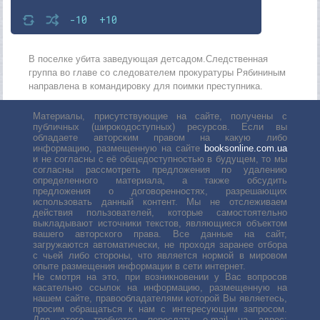
-10
+10
В поселке убита заведующая детсадом.Следственная
группа во главе со следователем прокуратуры Рябининым
направлена в командировку для поимки преступника.
Материалы, присутствующие на сайте, получены с
публичных (широкодоступных) ресурсов. Если вы
обладаете авторским правом на какую либо
информацию, размещенную на сайте
booksonline.com.ua
и не согласны с её общедоступностью в будущем, то мы
согласны рассмотреть предложения по удалению
определенного материала, а также обсудить
предложения о договоренностях, разрешающих
использовать данный контент. Мы не отслеживаем
действия пользователей, которые самостоятельно
выкладывают источники текстов, являющиеся объектом
вашего авторского права. Все данные на сайт,
загружаются автоматически, не проходя заранее отбора
с чьей либо стороны, что является нормой в мировом
опыте размещения информации в сети интернет.
Не смотря на это, при возникновении у Вас вопросов
касательно ссылок на информацию, размещенную на
нашем сайте, правообладателями которой Вы являетесь,
просим обращаться к нам с интересующим запросом.
Для этого требуется переслать е-mail на адрес: