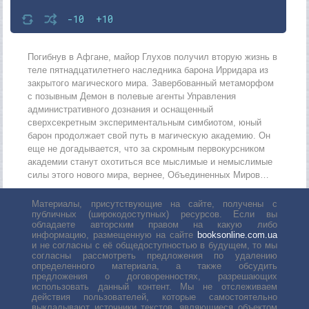
-10
+10
Погибнув в Афгане, майор Глухов получил вторую жизнь в
теле пятнадцатилетнего наследника барона Ирридара из
закрытого магического мира. Завербованный метаморфом
с позывным Демон в полевые агенты Управления
административного дознания и оснащенный
сверхсекретным экспериментальным симбиотом, юный
барон продолжает свой путь в магическую академию. Он
еще не догадывается, что за скромным первокурсником
академии станут охотиться все мыслимые и немыслимые
силы этого нового мира, вернее, Объединенных Миров…
Материалы, присутствующие на сайте, получены с
публичных (широкодоступных) ресурсов. Если вы
обладаете авторским правом на какую либо
информацию, размещенную на сайте
booksonline.com.ua
и не согласны с её общедоступностью в будущем, то мы
согласны рассмотреть предложения по удалению
определенного материала, а также обсудить
предложения о договоренностях, разрешающих
использовать данный контент. Мы не отслеживаем
действия пользователей, которые самостоятельно
выкладывают источники текстов, являющиеся объектом