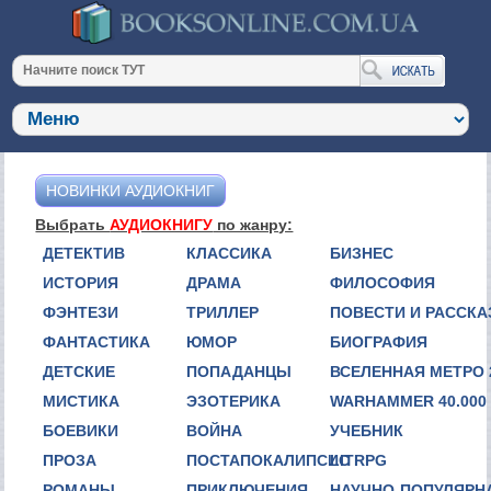
НОВИНКИ АУДИОКНИГ
Выбрать
АУДИОКНИГУ
по жанру:
ДЕТЕКТИВ
КЛАССИКА
БИЗНЕС
ИСТОРИЯ
ДРАМА
ФИЛОСОФИЯ
ФЭНТЕЗИ
ТРИЛЛЕР
ПОВЕСТИ И РАССК
ФАНТАСТИКА
ЮМОР
БИОГРАФИЯ
ДЕТСКИЕ
ПОПАДАНЦЫ
ВСЕЛЕННАЯ МЕТРО 
МИСТИКА
ЭЗОТЕРИКА
WARHAMMER 40.000
БОЕВИКИ
ВОЙНА
УЧЕБНИК
ПРОЗА
ПОСТАПОКАЛИПСИС
LITRPG
РОМАНЫ
ПРИКЛЮЧЕНИЯ
НАУЧНО-ПОПУЛЯРН