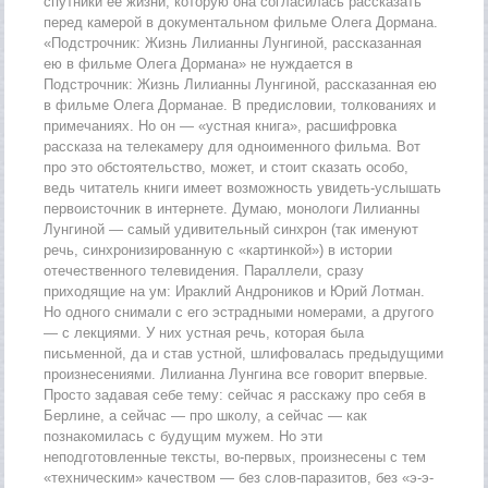
спутники ее жизни, которую она согласилась рассказать
перед камерой в документальном фильме Олега Дормана.
«Подстрочник: Жизнь Лилианны Лунгиной, рассказанная
ею в фильме Олега Дормана» не нуждается в
Подстрочник: Жизнь Лилианны Лунгиной, рассказанная ею
в фильме Олега Дорманае. В предисловии, толкованиях и
примечаниях. Но он — «устная книга», расшифровка
рассказа на телекамеру для одноименного фильма. Вот
про это обстоятельство, может, и стоит сказать особо,
ведь читатель книги имеет возможность увидеть-услышать
первоисточник в интернете. Думаю, монологи Лилианны
Лунгиной — самый удивительный синхрон (так именуют
речь, синхронизированную с «картинкой») в истории
отечественного телевидения. Параллели, сразу
приходящие на ум: Ираклий Андроников и Юрий Лотман.
Но одного снимали с его эстрадными номерами, а другого
— с лекциями. У них устная речь, которая была
письменной, да и став устной, шлифовалась предыдущими
произнесениями. Лилианна Лунгина все говорит впервые.
Просто задавая себе тему: сейчас я расскажу про себя в
Берлине, а сейчас — про школу, а сейчас — как
познакомилась с будущим мужем. Но эти
неподготовленные тексты, во-первых, произнесены с тем
«техническим» качеством — без слов-паразитов, без «э-э-