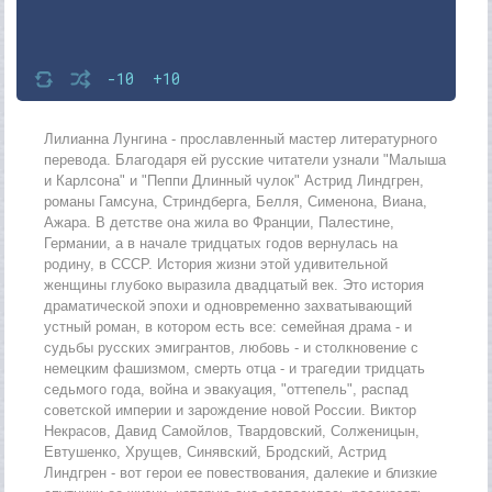
-10
+10
Лилианна Лунгина - прославленный мастер литературного
перевода. Благодаря ей русские читатели узнали "Малыша
и Карлсона" и "Пеппи Длинный чулок" Астрид Линдгрен,
романы Гамсуна, Стриндберга, Белля, Сименона, Виана,
Ажара. В детстве она жила во Франции, Палестине,
Германии, а в начале тридцатых годов вернулась на
родину, в СССР. История жизни этой удивительной
женщины глубоко выразила двадцатый век. Это история
драматической эпохи и одновременно захватывающий
устный роман, в котором есть все: семейная драма - и
судьбы русских эмигрантов, любовь - и столкновение с
немецким фашизмом, смерть отца - и трагедии тридцать
седьмого года, война и эвакуация, "оттепель", распад
советской империи и зарождение новой России. Виктор
Некрасов, Давид Самойлов, Твардовский, Солженицын,
Евтушенко, Хрущев, Синявский, Бродский, Астрид
Линдгрен - вот герои ее повествования, далекие и близкие