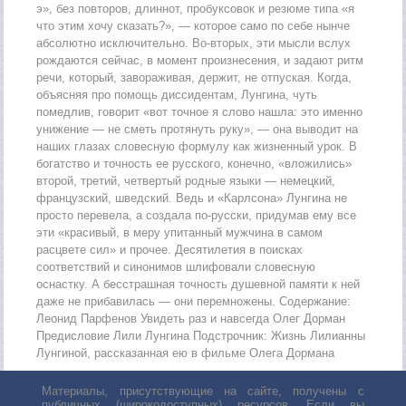
э», без повторов, длиннот, пробуксовок и резюме типа «я
что этим хочу сказать?», — которое само по себе нынче
абсолютно исключительно. Во-вторых, эти мысли вслух
рождаются сейчас, в момент произнесения, и задают ритм
речи, который, завораживая, держит, не отпуская. Когда,
объясняя про помощь диссидентам, Лунгина, чуть
помедлив, говорит «вот точное я слово нашла: это именно
унижение — не сметь протянуть руку», — она выводит на
наших глазах словесную формулу как жизненный урок. В
богатство и точность ее русского, конечно, «вложились»
второй, третий, четвертый родные языки — немецкий,
французский, шведский. Ведь и «Карлсона» Лунгина не
просто перевела, а создала по-русски, придумав ему все
эти «красивый, в меру упитанный мужчина в самом
расцвете сил» и прочее. Десятилетия в поисках
соответствий и синонимов шлифовали словесную
оснастку. А бесстрашная точность душевной памяти к ней
даже не прибавилась — они перемножены. Содержание:
Леонид Парфенов Увидеть раз и навсегда Олег Дорман
Предисловие Лили Лунгина Подстрочник: Жизнь Лилианны
Лунгиной, рассказанная ею в фильме Олега Дормана
Материалы, присутствующие на сайте, получены с
публичных (широкодоступных) ресурсов. Если вы