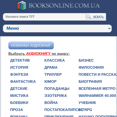
НОВИНКИ АУДИОКНИГ
Выбрать
АУДИОКНИГУ
по жанру:
ДЕТЕКТИВ
КЛАССИКА
БИЗНЕС
ИСТОРИЯ
ДРАМА
ФИЛОСОФИЯ
ФЭНТЕЗИ
ТРИЛЛЕР
ПОВЕСТИ И РАССК
ФАНТАСТИКА
ЮМОР
БИОГРАФИЯ
ДЕТСКИЕ
ПОПАДАНЦЫ
ВСЕЛЕННАЯ МЕТРО 
МИСТИКА
ЭЗОТЕРИКА
WARHAMMER 40.000
БОЕВИКИ
ВОЙНА
УЧЕБНИК
ПРОЗА
ПОСТАПОКАЛИПСИС
LITRPG
РОМАНЫ
ПРИКЛЮЧЕНИЯ
НАУЧНО-ПОПУЛЯРН