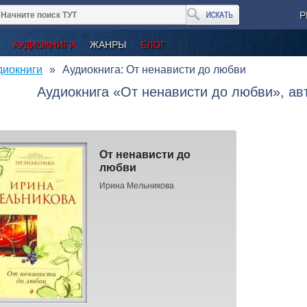
Р
АУДИОКНИГИ
ЖАНРЫ
БЛОГ
диокниги
Аудиокнига: От ненависти до любви
Аудиокнига «От ненависти до любви», а
От ненависти до
любви
Ирина Мельникова