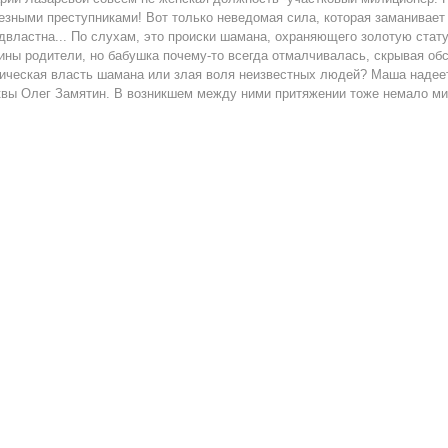
езными преступниками! Вот только неведомая сила, которая заманивает л
двластна... По слухам, это происки шамана, охраняющего золотую стату
ны родители, но бабушка почему-то всегда отмалчивалась, скрывая обст
ическая власть шамана или злая воля неизвестных людей? Маша надеетс
вы Олег Замятин. В возникшем между ними притяжении тоже немало мис