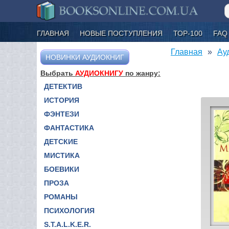
ГЛАВНАЯ
НОВЫЕ ПОСТУПЛЕНИЯ
ТОР-100
FAQ
Главная
Ау
НОВИНКИ АУДИОКНИГ
Выбрать
АУДИОКНИГУ
по жанру:
ДЕТЕКТИВ
ИСТОРИЯ
ФЭНТЕЗИ
ФАНТАСТИКА
ДЕТСКИЕ
МИСТИКА
БОЕВИКИ
ПРОЗА
РОМАНЫ
ПСИХОЛОГИЯ
S.T.A.L.K.E.R.