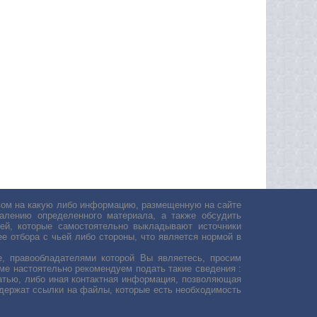
авом на какую либо информацию, размещенную на сайте
лению определенного материала, а также обсудить
ей, которые самостоятельно выкладывают источники
е отбора с чьей либо стороны, что является нормой в
, правообладателями которой Вы являетесь, просим
ьме настоятельно рекомендуем подать такие сведения :
атью, либо иная контактная информация, позволяющая
одержат ссылки на файлы, которые есть необходимость