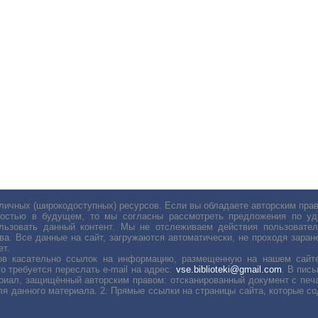
личных (широкодоступных) ресурсов. Если вы обладаете авторским пр
остью в будущем, то мы согласны рассмотреть предложения по уда
льзовать данный контент. Мы не отслеживаем действия пользовател
ва. Все данные на сайт, загружаются автоматически, не проходя заране
ет.
сов касательно ссылок на информацию, размещенную на нашем сайте
о требуется переслать е-mail на адрес:
vse.biblioteki@gmail.com
. В пис
риал, защищённый авторским правом: отсканированный документ с печ
ля данного материала. 2. Прямые ссылки на страницы сайта, которые с