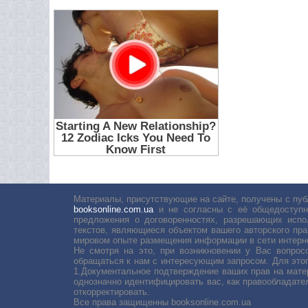
Материалы, присутствующие на сайте, получены с пуб
booksonline.com.ua
и не согласны с её общедоступн
предложения о договоренностях, разрешающих испо
текстов, являющиеся объектом вашего авторского пра
мировом опыте размещения информации в сети интерн
Не смотря на это, при возникновении у Вас вопро
обращаться к нам с интересующим запросом. Для этог
1.Документальное подтверждение ваших прав на мате
однозначно идентифицировать вас, как правообладате
откорректировать.
Все права защищенны booksonline.com.ua