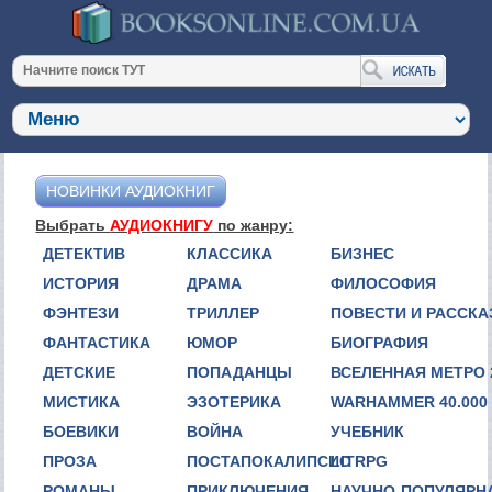
НОВИНКИ АУДИОКНИГ
Выбрать
АУДИОКНИГУ
по жанру:
ДЕТЕКТИВ
КЛАССИКА
БИЗНЕС
ИСТОРИЯ
ДРАМА
ФИЛОСОФИЯ
ФЭНТЕЗИ
ТРИЛЛЕР
ПОВЕСТИ И РАССК
ФАНТАСТИКА
ЮМОР
БИОГРАФИЯ
ДЕТСКИЕ
ПОПАДАНЦЫ
ВСЕЛЕННАЯ МЕТРО 
МИСТИКА
ЭЗОТЕРИКА
WARHAMMER 40.000
БОЕВИКИ
ВОЙНА
УЧЕБНИК
ПРОЗА
ПОСТАПОКАЛИПСИС
LITRPG
РОМАНЫ
ПРИКЛЮЧЕНИЯ
НАУЧНО-ПОПУЛЯРН