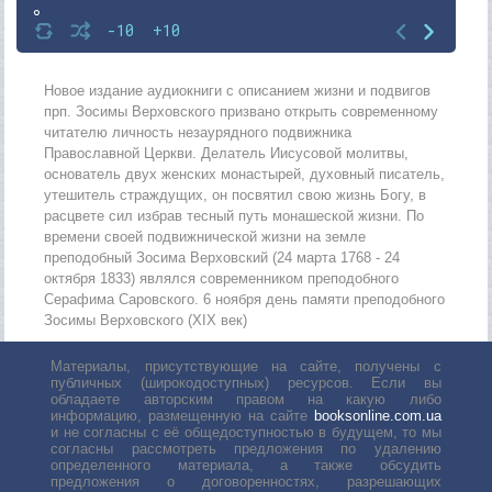
8
-10
+10
9
10
Новое издание аудиокниги с описанием жизни и подвигов
прп. Зосимы Верховского призвано открыть современному
11
читателю личность незаурядного подвижника
Православной Церкви. Делатель Иисусовой молитвы,
12
основатель двух женских монастырей, духовный писатель,
13
утешитель страждущих, он посвятил свою жизнь Богу, в
расцвете сил избрав тесный путь монашеской жизни. По
14
времени своей подвижнической жизни на земле
преподобный Зосима Верховский (24 марта 1768 - 24
15
октября 1833) являлся современником преподобного
16
Серафима Саровского. 6 ноября день памяти преподобного
Зосимы Верховского (ХIХ век)
17
18
Материалы, присутствующие на сайте, получены с
публичных (широкодоступных) ресурсов. Если вы
обладаете авторским правом на какую либо
19
информацию, размещенную на сайте
booksonline.com.ua
и не согласны с её общедоступностью в будущем, то мы
20
согласны рассмотреть предложения по удалению
определенного материала, а также обсудить
21
предложения о договоренностях, разрешающих