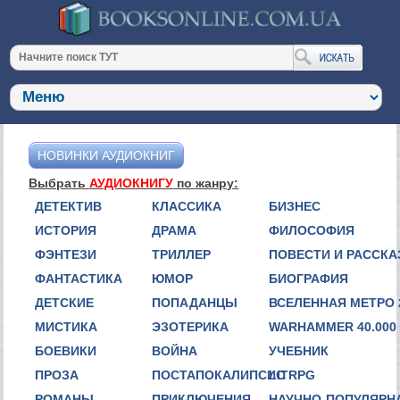
НОВИНКИ АУДИОКНИГ
Выбрать
АУДИОКНИГУ
по жанру:
ДЕТЕКТИВ
КЛАССИКА
БИЗНЕС
ИСТОРИЯ
ДРАМА
ФИЛОСОФИЯ
ФЭНТЕЗИ
ТРИЛЛЕР
ПОВЕСТИ И РАССК
ФАНТАСТИКА
ЮМОР
БИОГРАФИЯ
ДЕТСКИЕ
ПОПАДАНЦЫ
ВСЕЛЕННАЯ МЕТРО 
МИСТИКА
ЭЗОТЕРИКА
WARHAMMER 40.000
БОЕВИКИ
ВОЙНА
УЧЕБНИК
ПРОЗА
ПОСТАПОКАЛИПСИС
LITRPG
РОМАНЫ
ПРИКЛЮЧЕНИЯ
НАУЧНО-ПОПУЛЯРН