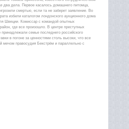
ще два дела. Первое касалось домашнего питомца,
игрозили смертью, если та не заберет заявление. Во
крата избили каталогом лондонского аукционного дома
оля Швеции. Комиссар с командой опытных
район, где все произошло. В центре преступных
ые принадлежали семье последнего российского
авки в погоне за ценностями столь высоки, что все
й мечом правосудия Бекстрём и параллельно с