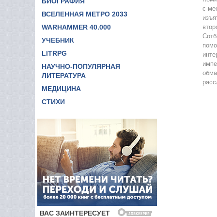
БИОГРАФИЯ
с ме
ВСЕЛЕННАЯ МЕТРО 2033
изъя
WARHAMMER 40.000
втор
Сотб
УЧЕБНИК
помо
LITRPG
инте
импе
НАУЧНО-ПОПУЛЯРНАЯ
обма
ЛИТЕРАТУРА
расс
МЕДИЦИНА
СТИХИ