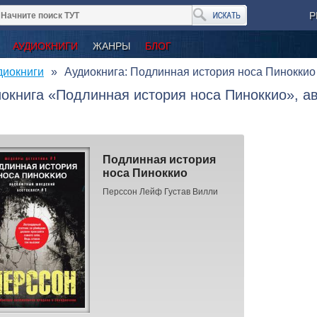
Р
АУДИОКНИГИ
ЖАНРЫ
БЛОГ
диокниги
Аудиокнига: Подлинная история носа Пиноккио
окнига «Подлинная история носа Пиноккио», а
Подлинная история
носа Пиноккио
Перссон Лейф Густав Вилли