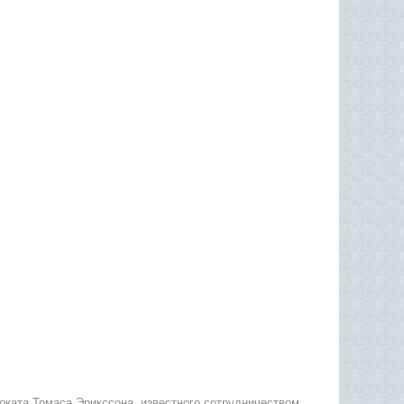
оката Томаса Эрикссона, известного сотрудничеством