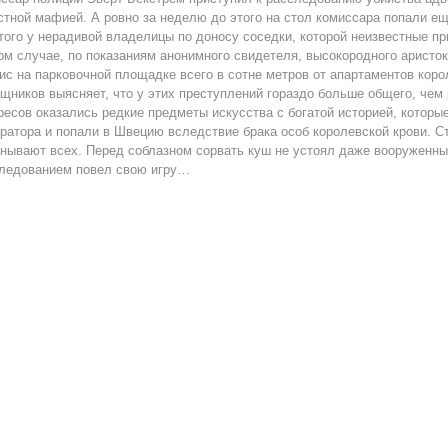
стной мафией. А ровно за неделю до этого на стол комиссара попали е
того у нерадивой владелицы по доносу соседки, которой неизвестные пр
ом случае, по показаниям анонимного свидетеля, высокородного аристо
ис на парковочной площадке всего в сотне метров от апартаментов кор
щников выясняет, что у этих преступлений гораздо больше общего, чем 
ресов оказались редкие предметы искусства с богатой историей, котор
ратора и попали в Швецию вследствие брака особ королевской крови. Ст
нывают всех. Перед соблазном сорвать куш не устоял даже вооруженны
ледованием повел свою игру…