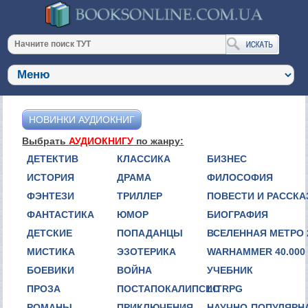
НОВИНКИ АУДИОКНИГ
Выбрать
АУДИОКНИГУ
по жанру:
ДЕТЕКТИВ
КЛАССИКА
БИЗНЕС
ИСТОРИЯ
ДРАМА
ФИЛОСОФИЯ
ФЭНТЕЗИ
ТРИЛЛЕР
ПОВЕСТИ И РАССК
ФАНТАСТИКА
ЮМОР
БИОГРАФИЯ
ДЕТСКИЕ
ПОПАДАНЦЫ
ВСЕЛЕННАЯ МЕТРО 
МИСТИКА
ЭЗОТЕРИКА
WARHAMMER 40.000
БОЕВИКИ
ВОЙНА
УЧЕБНИК
ПРОЗА
ПОСТАПОКАЛИПСИС
LITRPG
РОМАНЫ
ПРИКЛЮЧЕНИЯ
НАУЧНО-ПОПУЛЯРН