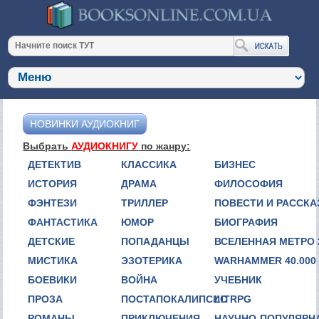
НОВИНКИ АУДИОКНИГ
Выбрать
АУДИОКНИГУ
по жанру:
ДЕТЕКТИВ
КЛАССИКА
БИЗНЕС
ИСТОРИЯ
ДРАМА
ФИЛОСОФИЯ
ФЭНТЕЗИ
ТРИЛЛЕР
ПОВЕСТИ И РАССК
ФАНТАСТИКА
ЮМОР
БИОГРАФИЯ
ДЕТСКИЕ
ПОПАДАНЦЫ
ВСЕЛЕННАЯ МЕТРО 
МИСТИКА
ЭЗОТЕРИКА
WARHAMMER 40.000
БОЕВИКИ
ВОЙНА
УЧЕБНИК
ПРОЗА
ПОСТАПОКАЛИПСИС
LITRPG
РОМАНЫ
ПРИКЛЮЧЕНИЯ
НАУЧНО-ПОПУЛЯРН