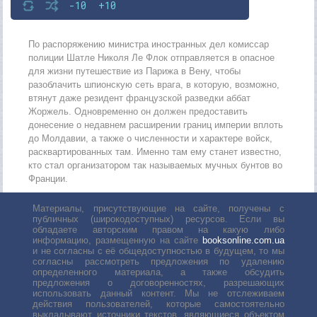
-10
+10
По распоряжению министра иностранных дел комиссар
полиции Шатле Николя Ле Флок отправляется в опасное
для жизни путешествие из Парижа в Вену, чтобы
разоблачить шпионскую сеть врага, в которую, возможно,
втянут даже резидент французской разведки аббат
Жоржель. Одновременно он должен предоставить
донесение о недавнем расширении границ империи вплоть
до Молдавии, а также о численности и характере войск,
расквартированных там. Именно там ему станет известно,
кто стал организатором так называемых мучных бунтов во
Франции.
Материалы, присутствующие на сайте, получены с
публичных (широкодоступных) ресурсов. Если вы
обладаете авторским правом на какую либо
информацию, размещенную на сайте
booksonline.com.ua
и не согласны с её общедоступностью в будущем, то мы
согласны рассмотреть предложения по удалению
определенного материала, а также обсудить
предложения о договоренностях, разрешающих
использовать данный контент. Мы не отслеживаем
действия пользователей, которые самостоятельно
выкладывают источники текстов, являющиеся объектом