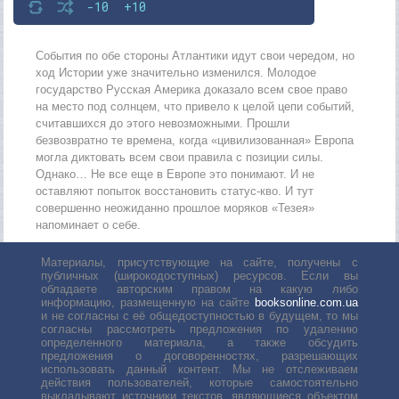
-10
+10
События по обе стороны Атлантики идут свои чередом, но
ход Истории уже значительно изменился. Молодое
государство Русская Америка доказало всем свое право
на место под солнцем, что привело к целой цепи событий,
считавшихся до этого невозможными. Прошли
безвозвратно те времена, когда «цивилизованная» Европа
могла диктовать всем свои правила с позиции силы.
Однако… Не все еще в Европе это понимают. И не
оставляют попыток восстановить статус-кво. И тут
совершенно неожиданно прошлое моряков «Тезея»
напоминает о себе.
Материалы, присутствующие на сайте, получены с
публичных (широкодоступных) ресурсов. Если вы
обладаете авторским правом на какую либо
информацию, размещенную на сайте
booksonline.com.ua
и не согласны с её общедоступностью в будущем, то мы
согласны рассмотреть предложения по удалению
определенного материала, а также обсудить
предложения о договоренностях, разрешающих
использовать данный контент. Мы не отслеживаем
действия пользователей, которые самостоятельно
выкладывают источники текстов, являющиеся объектом