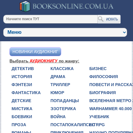
НОВИНКИ АУДИОКНИГ
Выбрать
АУДИОКНИГУ
по жанру:
ДЕТЕКТИВ
КЛАССИКА
БИЗНЕС
ИСТОРИЯ
ДРАМА
ФИЛОСОФИЯ
ФЭНТЕЗИ
ТРИЛЛЕР
ПОВЕСТИ И РАССК
ФАНТАСТИКА
ЮМОР
БИОГРАФИЯ
ДЕТСКИЕ
ПОПАДАНЦЫ
ВСЕЛЕННАЯ МЕТРО 
МИСТИКА
ЭЗОТЕРИКА
WARHAMMER 40.000
БОЕВИКИ
ВОЙНА
УЧЕБНИК
ПРОЗА
ПОСТАПОКАЛИПСИС
LITRPG
РОМАНЫ
ПРИКЛЮЧЕНИЯ
НАУЧНО-ПОПУЛЯРН