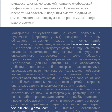
принцессы Дианы, лондонской полиции, оксфордской
профессуры и прочих персонажей. Приготовьтесь к
невероятным взлетам и падениям вместе с одним из
самых обаятельных, остроумных и просто умных людей
нашего времени.
Материалы, присутствующие на сайте, получены с
публичных (широкодоступных) ресурсов. Если вы
обладаете авторским правом на какую либо
информацию, размещенную на сайте
booksonline.com.ua
и не согласны с её общедоступностью в будущем, то мы
согласны рассмотреть предложения по удалению
определенного материала, а также обсудить
предложения о договоренностях, разрешающих
использовать данный контент. Мы не отслеживаем
действия пользователей, которые самостоятельно
выкладывают источники текстов, являющиеся объектом
вашего авторского права. Все данные на сайт,
загружаются автоматически, не проходя заранее отбора
с чьей либо стороны, что является нормой в мировом
опыте размещения информации в сети интернет.
Не смотря на это, при возникновении у Вас вопросов
касательно ссылок на информацию, размещенную на
нашем сайте, правообладателями которой Вы являетесь,
просим обращаться к нам с интересующим запросом.
Для этого требуется переслать е-mail на адрес:
vse.biblioteki@gmail.com
. В письме настоятельно
рекомендуем подать такие сведения : 1.Документальное