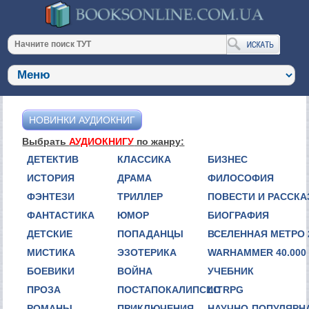
НОВИНКИ АУДИОКНИГ
Выбрать
АУДИОКНИГУ
по жанру:
ДЕТЕКТИВ
КЛАССИКА
БИЗНЕС
ИСТОРИЯ
ДРАМА
ФИЛОСОФИЯ
ФЭНТЕЗИ
ТРИЛЛЕР
ПОВЕСТИ И РАССК
ФАНТАСТИКА
ЮМОР
БИОГРАФИЯ
ДЕТСКИЕ
ПОПАДАНЦЫ
ВСЕЛЕННАЯ МЕТРО 
МИСТИКА
ЭЗОТЕРИКА
WARHAMMER 40.000
БОЕВИКИ
ВОЙНА
УЧЕБНИК
ПРОЗА
ПОСТАПОКАЛИПСИС
LITRPG
РОМАНЫ
ПРИКЛЮЧЕНИЯ
НАУЧНО-ПОПУЛЯРН