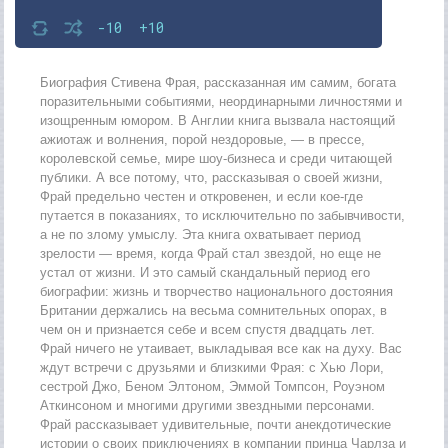
-10
+10
Биография Стивена Фрая, рассказанная им самим, богата
поразительными событиями, неординарными личностями и
изощренным юмором. В Англии книга вызвала настоящий
ажиотаж и волнения, порой нездоровые, — в прессе,
королевской семье, мире шоу-бизнеса и среди читающей
публики. А все потому, что, рассказывая о своей жизни,
Фрай предельно честен и откровенен, и если кое-где
путается в показаниях, то исключительно по забывчивости,
а не по злому умыслу. Эта книга охватывает период
зрелости — время, когда Фрай стал звездой, но еще не
устал от жизни. И это самый скандальный период его
биографии: жизнь и творчество национального достояния
Британии держались на весьма сомнительных опорах, в
чем он и признается себе и всем спустя двадцать лет.
Фрай ничего не утаивает, выкладывая все как на духу. Вас
ждут встречи с друзьями и близкими Фрая: с Хью Лори,
сестрой Джо, Беном Элтоном, Эммой Томпсон, Роуэном
Аткинсоном и многими другими звездными персонами.
Фрай рассказывает удивительные, почти анекдотические
истории о своих приключениях в компании принца Чарлза и