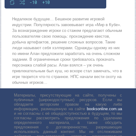
-10
+10
Недалекое будущее… Бешеное развитие игровой
индустрии. Популярность завоевывает игра «Мир в Кубе».
За вознаграждение игроки со стажем предлагают обычным
пользователям свою помощь: прохождение квестов,
добыча артефактов, решение сложных вопросов. Такие
люди называют себя хэлперами. Однажды одному из них
по имени Алан предложили заработать на очень сложном
задании. В ограниченные сроки требовалось прокачать
персонажа слабой расы. Алан взялся – уж очень
привлекательным был куш, но вскоре стал замечать, что в
игре творится что-то странное. НПС начали вести охоту на
обычных игроков…
Материалы, присутствующие на сайте, получены с
публичных (широкодоступных) ресурсов. Если вы
обладаете авторским правом на какую либо
информацию, размещенную на сайте
booksonline.com.ua
и не согласны с её общедоступностью в будущем, то мы
согласны рассмотреть предложения по удалению
определенного материала, а также обсудить
предложения о договоренностях, разрешающих
использовать данный контент. Мы не отслеживаем