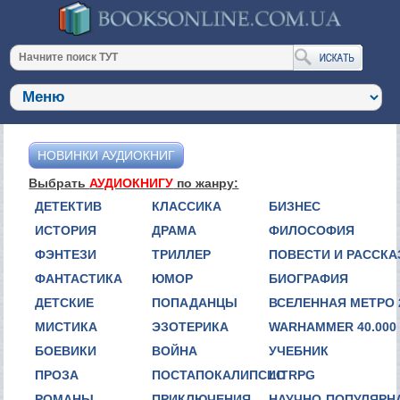
НОВИНКИ АУДИОКНИГ
Выбрать
АУДИОКНИГУ
по жанру:
ДЕТЕКТИВ
КЛАССИКА
БИЗНЕС
ИСТОРИЯ
ДРАМА
ФИЛОСОФИЯ
ФЭНТЕЗИ
ТРИЛЛЕР
ПОВЕСТИ И РАССК
ФАНТАСТИКА
ЮМОР
БИОГРАФИЯ
ДЕТСКИЕ
ПОПАДАНЦЫ
ВСЕЛЕННАЯ МЕТРО 
МИСТИКА
ЭЗОТЕРИКА
WARHAMMER 40.000
БОЕВИКИ
ВОЙНА
УЧЕБНИК
ПРОЗА
ПОСТАПОКАЛИПСИС
LITRPG
РОМАНЫ
ПРИКЛЮЧЕНИЯ
НАУЧНО-ПОПУЛЯРН