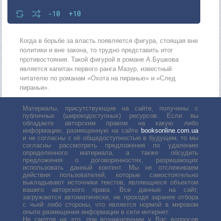
-10
+10
Когда в борьбе за власть появляется фигура, стоящая вне
политики и вне закона, то трудно представить итог
противостояния. Такой фигурой в романе А.Бушкова
является капитан первого ранга Мазур, известный
читателю по романам «Охота на пиранью» и «След
пираньи».
Материалы, присутствующие на сайте, получены с
публичных (широкодоступных) ресурсов. Если вы
обладаете авторским правом на какую либо
информацию, размещенную на сайте
booksonline.com.ua
и не согласны с её общедоступностью в будущем, то мы
согласны рассмотреть предложения по удалению
определенного материала, а также обсудить
предложения о договоренностях, разрешающих
использовать данный контент. Мы не отслеживаем
действия пользователей, которые самостоятельно
выкладывают источники текстов, являющиеся объектом
вашего авторского права. Все данные на сайт,
загружаются автоматически, не проходя заранее отбора
с чьей либо стороны, что является нормой в мировом
опыте размещения информации в сети интернет.
Не смотря на это, при возникновении у Вас вопросов