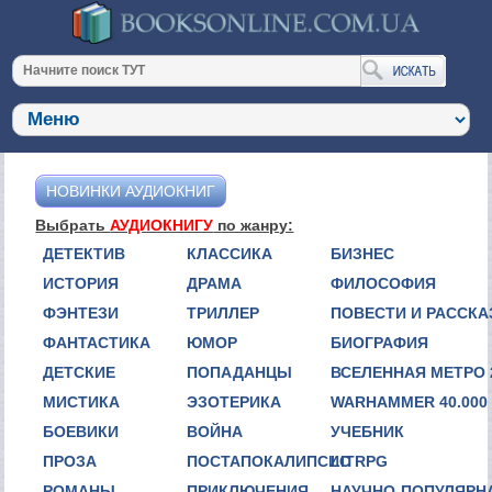
НОВИНКИ АУДИОКНИГ
Выбрать
АУДИОКНИГУ
по жанру:
ДЕТЕКТИВ
КЛАССИКА
БИЗНЕС
ИСТОРИЯ
ДРАМА
ФИЛОСОФИЯ
ФЭНТЕЗИ
ТРИЛЛЕР
ПОВЕСТИ И РАССК
ФАНТАСТИКА
ЮМОР
БИОГРАФИЯ
ДЕТСКИЕ
ПОПАДАНЦЫ
ВСЕЛЕННАЯ МЕТРО 
МИСТИКА
ЭЗОТЕРИКА
WARHAMMER 40.000
БОЕВИКИ
ВОЙНА
УЧЕБНИК
ПРОЗА
ПОСТАПОКАЛИПСИС
LITRPG
РОМАНЫ
ПРИКЛЮЧЕНИЯ
НАУЧНО-ПОПУЛЯРН