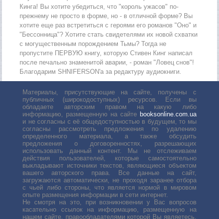
Кинга! Вы хотите убедиться, что "король ужасов" по-
прежнему не просто в форме, но - в отличной форме? Вы
хотите еще раз встретиться с героями его романов "Оно" и
"Бессонница"? Хотите стать свидетелями их новой схватки
с могущественным порождением Тьмы? Тогда не
пропустите ПЕРВУЮ книгу, которую Стивен Кинг написал
после печально знаменитой аварии, - роман "Ловец снов"!
Благодарим SHNIFERSON'а за редактуру аудиокниги.
Материалы, присутствующие на сайте, получены с
публичных (широкодоступных) ресурсов. Если вы
обладаете авторским правом на какую либо
информацию, размещенную на сайте
booksonline.com.ua
и не согласны с её общедоступностью в будущем, то мы
согласны рассмотреть предложения по удалению
определенного материала, а также обсудить
предложения о договоренностях, разрешающих
использовать данный контент. Мы не отслеживаем
действия пользователей, которые самостоятельно
выкладывают источники текстов, являющиеся объектом
вашего авторского права. Все данные на сайт,
загружаются автоматически, не проходя заранее отбора
с чьей либо стороны, что является нормой в мировом
опыте размещения информации в сети интернет.
Не смотря на это, при возникновении у Вас вопросов
касательно ссылок на информацию, размещенную на
нашем сайте, правообладателями которой Вы являетесь,