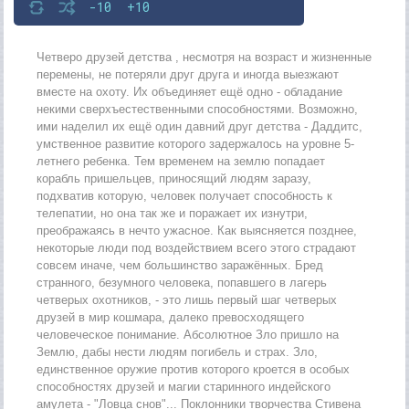
-10
+10
Четверо друзей детства , несмотря на возраст и жизненные
перемены, не потеряли друг друга и иногда выезжают
вместе на охоту. Их объединяет ещё одно - обладание
некими сверхъестественными способностями. Возможно,
ими наделил их ещё один давний друг детства - Даддитс,
умственное развитие которого задержалось на уровне 5-
летнего ребенка. Тем временем на землю попадает
корабль пришельцев, приносящий людям заразу,
подхватив которую, человек получает способность к
телепатии, но она так же и поражает их изнутри,
преображаясь в нечто ужасное. Как выясняется позднее,
некоторые люди под воздействием всего этого страдают
совсем иначе, чем большинство заражённых. Бред
странного, безумного человека, попавшего в лагерь
четверых охотников, - это лишь первый шаг четверых
друзей в мир кошмара, далеко превосходящего
человеческое понимание. Абсолютное Зло пришло на
Землю, дабы нести людям погибель и страх. Зло,
единственное оружие против которого кроется в особых
способностях друзей и магии старинного индейского
амулета - "Ловца снов"... Поклонники творчества Стивена