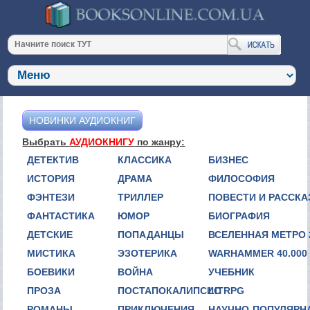
НОВИНКИ АУДИОКНИГ
Выбрать
АУДИОКНИГУ
по жанру:
ДЕТЕКТИВ
КЛАССИКА
БИЗНЕС
ИСТОРИЯ
ДРАМА
ФИЛОСОФИЯ
ФЭНТЕЗИ
ТРИЛЛЕР
ПОВЕСТИ И РАССК
ФАНТАСТИКА
ЮМОР
БИОГРАФИЯ
ДЕТСКИЕ
ПОПАДАНЦЫ
ВСЕЛЕННАЯ МЕТРО 
МИСТИКА
ЭЗОТЕРИКА
WARHAMMER 40.000
БОЕВИКИ
ВОЙНА
УЧЕБНИК
ПРОЗА
ПОСТАПОКАЛИПСИС
LITRPG
РОМАНЫ
ПРИКЛЮЧЕНИЯ
НАУЧНО-ПОПУЛЯРН