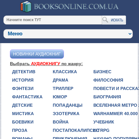
НОВИНКИ АУДИОКНИГ
Выбрать
АУДИОКНИГУ
по жанру:
ДЕТЕКТИВ
КЛАССИКА
БИЗНЕС
ИСТОРИЯ
ДРАМА
ФИЛОСОФИЯ
ФЭНТЕЗИ
ТРИЛЛЕР
ПОВЕСТИ И РАССК
ФАНТАСТИКА
ЮМОР
БИОГРАФИЯ
ДЕТСКИЕ
ПОПАДАНЦЫ
ВСЕЛЕННАЯ МЕТРО 
МИСТИКА
ЭЗОТЕРИКА
WARHAMMER 40.000
БОЕВИКИ
ВОЙНА
УЧЕБНИК
ПРОЗА
ПОСТАПОКАЛИПСИС
LITRPG
РОМАНЫ
ПРИКЛЮЧЕНИЯ
НАУЧНО-ПОПУЛЯРН