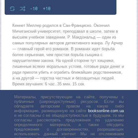
-10
+10
Кеннет Миллер родился в Сан-Франциско. Окончил
Мичиганский университет, преподавал в школе, затем в
высшем учебном заведении. Р. Макдональд — один из
самых популярных авторов детективного жанра. Лу Арчер
— главный герой его романов. В романах идет борьба
более серьезная, чем простая борьба сыщика с
нарушителями закона. На одной стороне тут хищники,
лишенные всяких моральных устоев, готовые ради денег и
ради прихоти убить и ограбить ближайших родственников,
а на другой — горстка честных и беззащитных людей.
Время звучания: 6 час. 35 мин. 15 сек.
Материалы, присутствующие на сайте, получены с
публичных (широкодоступных) ресурсов. Если вы
обладаете авторским правом на какую либо
информацию, размещенную на сайте
booksonline.com.ua
и не согласны с её общедоступностью в будущем, то мы
согласны рассмотреть предложения по удалению
определенного материала, а также обсудить
предложения о договоренностях, разрешающих
использовать данный контент. Мы не отслеживаем