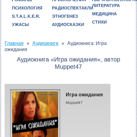
ЛИТЕРАТУРА
ПСИХОЛОГИЯ
РАДИОСПЕКТАКЛИ
МЕДИЦИНА
S.T.A.L.K.E.R.
ЭТНОГЕНЕЗ
СТИХИ
УЖАСЫ
АУДИОСКАЗКИ
Главная
Аудиокниги
Аудиокнига: Игра
ожидания
Аудиокнига «Игра ожидания», автор
Muppet47
Игра ожидания
Muppet47