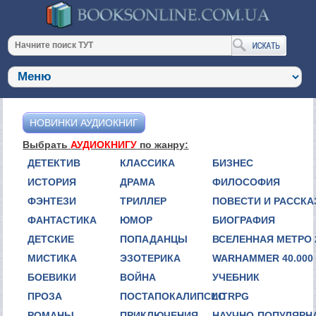
НОВИНКИ АУДИОКНИГ
Выбрать
АУДИОКНИГУ
по жанру:
ДЕТЕКТИВ
КЛАССИКА
БИЗНЕС
ИСТОРИЯ
ДРАМА
ФИЛОСОФИЯ
ФЭНТЕЗИ
ТРИЛЛЕР
ПОВЕСТИ И РАССК
ФАНТАСТИКА
ЮМОР
БИОГРАФИЯ
ДЕТСКИЕ
ПОПАДАНЦЫ
ВСЕЛЕННАЯ МЕТРО 
МИСТИКА
ЭЗОТЕРИКА
WARHAMMER 40.000
БОЕВИКИ
ВОЙНА
УЧЕБНИК
ПРОЗА
ПОСТАПОКАЛИПСИС
LITRPG
РОМАНЫ
ПРИКЛЮЧЕНИЯ
НАУЧНО-ПОПУЛЯРН