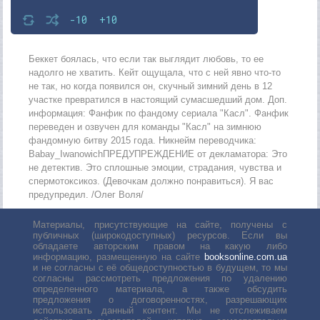
-10
+10
Беккет боялась, что если так выглядит любовь, то ее
надолго не хватить. Кейт ощущала, что с ней явно что-то
не так, но когда появился он, скучный зимний день в 12
участке превратился в настоящий сумасшедший дом. Доп.
информация: Фанфик по фандому сериала "Касл". Фанфик
переведен и озвучен для команды "Касл" на зимнюю
фандомную битву 2015 года. Никнейм переводчика:
Babay_IwanowichПРЕДУПРЕЖДЕНИЕ от декламатора: Это
не детектив. Это сплошные эмоции, страдания, чувства и
спермотоксикоз. (Девочкам должно понравиться). Я вас
предупредил. /Олег Воля/
Материалы, присутствующие на сайте, получены с
публичных (широкодоступных) ресурсов. Если вы
обладаете авторским правом на какую либо
информацию, размещенную на сайте
booksonline.com.ua
и не согласны с её общедоступностью в будущем, то мы
согласны рассмотреть предложения по удалению
определенного материала, а также обсудить
предложения о договоренностях, разрешающих
использовать данный контент. Мы не отслеживаем