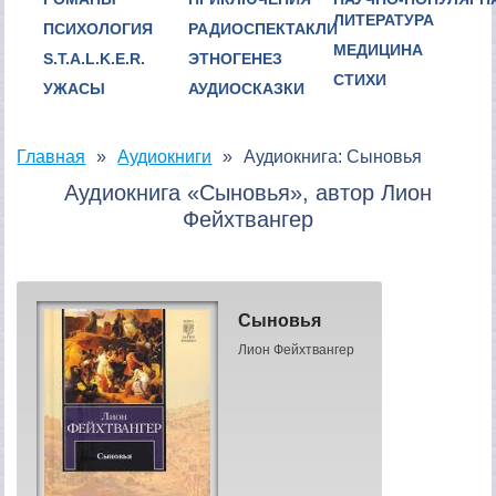
ЛИТЕРАТУРА
ПСИХОЛОГИЯ
РАДИОСПЕКТАКЛИ
МЕДИЦИНА
S.T.A.L.K.E.R.
ЭТНОГЕНЕЗ
СТИХИ
УЖАСЫ
АУДИОСКАЗКИ
Главная
Аудиокниги
Аудиокнига: Сыновья
Аудиокнига «Сыновья», автор Лион
Фейхтвангер
Сыновья
Лион Фейхтвангер