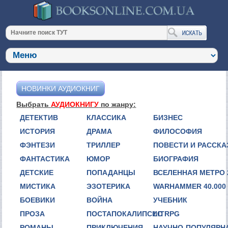
НОВИНКИ АУДИОКНИГ
Выбрать
АУДИОКНИГУ
по жанру:
ДЕТЕКТИВ
КЛАССИКА
БИЗНЕС
ИСТОРИЯ
ДРАМА
ФИЛОСОФИЯ
ФЭНТЕЗИ
ТРИЛЛЕР
ПОВЕСТИ И РАССК
ФАНТАСТИКА
ЮМОР
БИОГРАФИЯ
ДЕТСКИЕ
ПОПАДАНЦЫ
ВСЕЛЕННАЯ МЕТРО 
МИСТИКА
ЭЗОТЕРИКА
WARHAMMER 40.000
БОЕВИКИ
ВОЙНА
УЧЕБНИК
ПРОЗА
ПОСТАПОКАЛИПСИС
LITRPG
РОМАНЫ
ПРИКЛЮЧЕНИЯ
НАУЧНО-ПОПУЛЯРН