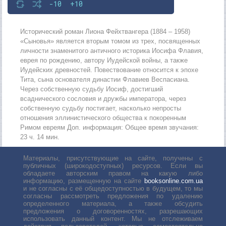
-10
+10
Исторический роман Лиона Фейхтвангера (1884 – 1958)
«Сыновья» является вторым томом из трех, посвященных
личности знаменитого античного историка Иосифа Флавия,
еврея по рождению, автору Иудейской войны, а также
Иудейских древностей. Повествование относится к эпохе
Тита, сына основателя династии Флавиев Веспасиана.
Через собственную судьбу Иосиф, достигший
всаднического сословия и дружбы императора, через
собственную судьбу постигает, насколько непросты
отношения эллинистического общества к покоренным
Римом евреям Доп. информация: Общее время звучания:
23 ч. 14 мин.
Материалы, присутствующие на сайте, получены с
публичных (широкодоступных) ресурсов. Если вы
обладаете авторским правом на какую либо
информацию, размещенную на сайте
booksonline.com.ua
и не согласны с её общедоступностью в будущем, то мы
согласны рассмотреть предложения по удалению
определенного материала, а также обсудить
предложения о договоренностях, разрешающих
использовать данный контент. Мы не отслеживаем