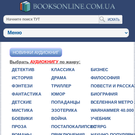
НОВИНКИ АУДИОКНИГ
Выбрать
АУДИОКНИГУ
по жанру:
ДЕТЕКТИВ
КЛАССИКА
БИЗНЕС
ИСТОРИЯ
ДРАМА
ФИЛОСОФИЯ
ФЭНТЕЗИ
ТРИЛЛЕР
ПОВЕСТИ И РАССК
ФАНТАСТИКА
ЮМОР
БИОГРАФИЯ
ДЕТСКИЕ
ПОПАДАНЦЫ
ВСЕЛЕННАЯ МЕТРО 
МИСТИКА
ЭЗОТЕРИКА
WARHAMMER 40.000
БОЕВИКИ
ВОЙНА
УЧЕБНИК
ПРОЗА
ПОСТАПОКАЛИПСИС
LITRPG
РОМАНЫ
ПРИКЛЮЧЕНИЯ
НАУЧНО-ПОПУЛЯРН