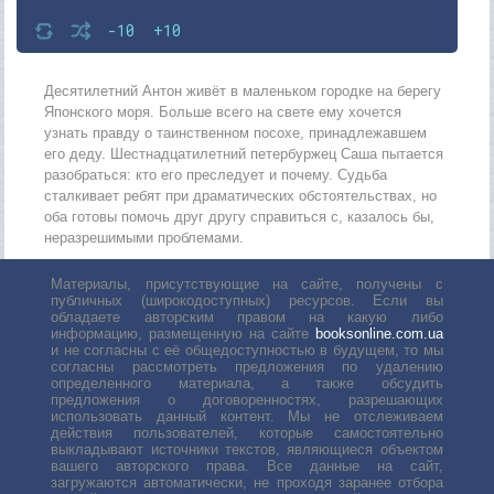
-10
+10
Десятилетний Антон живёт в маленьком городке на берегу
Японского моря. Больше всего на свете ему хочется
узнать правду о таинственном посохе, принадлежавшем
его деду. Шестнадцатилетний петербуржец Саша пытается
разобраться: кто его преследует и почему. Судьба
сталкивает ребят при драматических обстоятельствах, но
оба готовы помочь друг другу справиться с, казалось бы,
неразрешимыми проблемами.
Материалы, присутствующие на сайте, получены с
публичных (широкодоступных) ресурсов. Если вы
обладаете авторским правом на какую либо
информацию, размещенную на сайте
booksonline.com.ua
и не согласны с её общедоступностью в будущем, то мы
согласны рассмотреть предложения по удалению
определенного материала, а также обсудить
предложения о договоренностях, разрешающих
использовать данный контент. Мы не отслеживаем
действия пользователей, которые самостоятельно
выкладывают источники текстов, являющиеся объектом
вашего авторского права. Все данные на сайт,
загружаются автоматически, не проходя заранее отбора