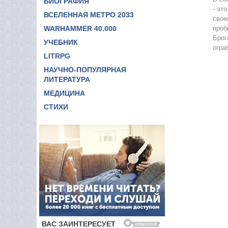
БИОГРАФИЯ
- эт
11
ВСЕЛЕННАЯ МЕТРО 2033
свое
WARHAMMER 40.000
проб
12
Брог
УЧЕБНИК
13
огра
LITRPG
14
НАУЧНО-ПОПУЛЯРНАЯ
15
ЛИТЕРАТУРА
МЕДИЦИНА
16
СТИХИ
17
18
19
20
21
22
23
24