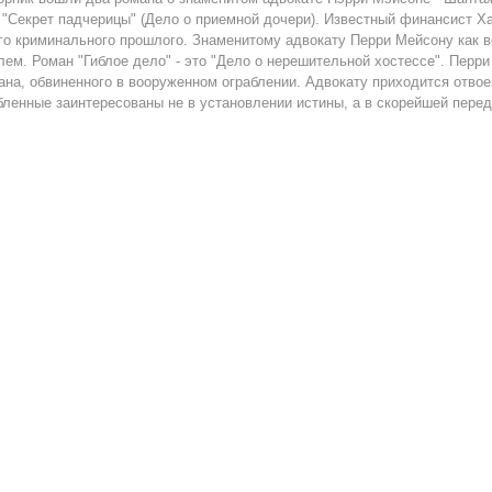
о "Секрет падчерицы" (Дело о приемной дочери). Известный финансист
го криминального прошлого. Знаменитому адвокату Перри Мейсону как вс
лем. Роман "Гиблое дело" - это "Дело о нерешительной хостессе". Перри
ана, обвиненного в вооруженном ограблении. Адвокату приходится отвоев
бленные заинтересованы не в установлении истины, а в скорейшей переда