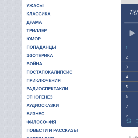
УЖАСЫ
Titl
КЛАССИКА
ДРАМА
ТРИЛЛЕР
ЮМОР
ПОПАДАНЦЫ
1
ЭЗОТЕРИКА
2
ВОЙНА
3
ПОСТАПОКАЛИПСИС
4
ПРИКЛЮЧЕНИЯ
5
РАДИОСПЕКТАКЛИ
6
ЭТНОГЕНЕЗ
АУДИОСКАЗКИ
7
БИЗНЕС
8
ФИЛОСОФИЯ
9
ПОВЕСТИ И РАССКАЗЫ
10
В сб