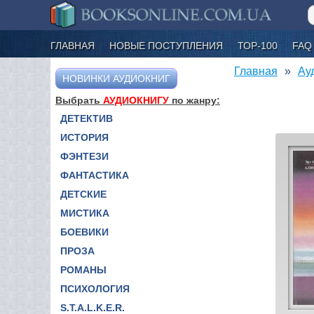
ГЛАВНАЯ
НОВЫЕ ПОСТУПЛЕНИЯ
ТОР-100
FAQ
Главная
Ау
НОВИНКИ АУДИОКНИГ
Выбрать
АУДИОКНИГУ
по жанру:
ДЕТЕКТИВ
ИСТОРИЯ
ФЭНТЕЗИ
ФАНТАСТИКА
ДЕТСКИЕ
МИСТИКА
БОЕВИКИ
ПРОЗА
РОМАНЫ
ПСИХОЛОГИЯ
S.T.A.L.K.E.R.