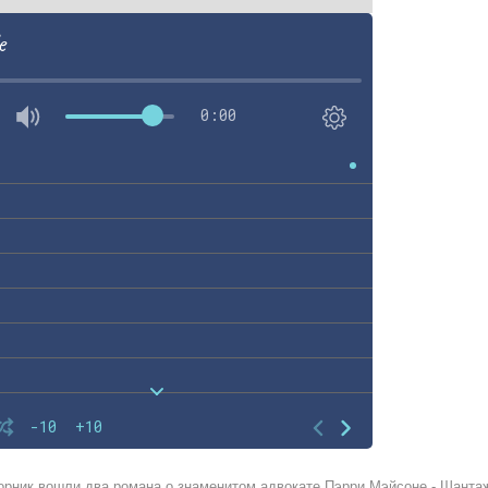
e
0:00
-10
+10
орник вошли два романа о знаменитом адвокате Пэрри Мэйсоне - Шанта