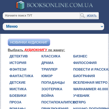
НОВИНКИ АУДИОКНИГ
Выбрать
АУДИОКНИГУ
по жанру:
ДЕТЕКТИВ
КЛАССИКА
БИЗНЕС
ИСТОРИЯ
ДРАМА
ФИЛОСОФИЯ
ФЭНТЕЗИ
ТРИЛЛЕР
ПОВЕСТИ И РАССК
ФАНТАСТИКА
ЮМОР
БИОГРАФИЯ
ДЕТСКИЕ
ПОПАДАНЦЫ
ВСЕЛЕННАЯ МЕТРО 
МИСТИКА
ЭЗОТЕРИКА
WARHAMMER 40.000
БОЕВИКИ
ВОЙНА
УЧЕБНИК
ПРОЗА
ПОСТАПОКАЛИПСИС
LITRPG
РОМАНЫ
ПРИКЛЮЧЕНИЯ
НАУЧНО-ПОПУЛЯРН