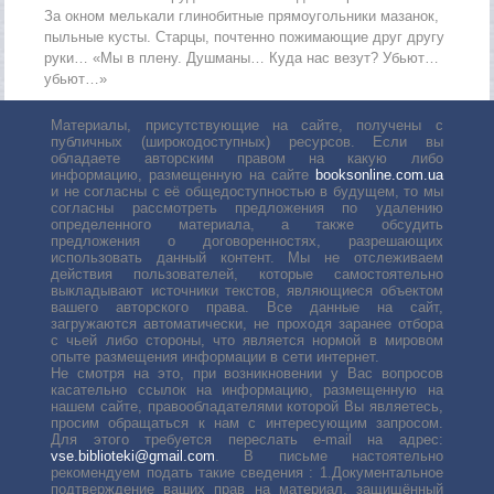
За окном мелькали глинобитные прямоугольники мазанок,
пыльные кусты. Старцы, почтенно пожимающие друг другу
руки… «Мы в плену. Душманы… Куда нас везут? Убьют…
убьют…»
Материалы, присутствующие на сайте, получены с
публичных (широкодоступных) ресурсов. Если вы
обладаете авторским правом на какую либо
информацию, размещенную на сайте
booksonline.com.ua
и не согласны с её общедоступностью в будущем, то мы
согласны рассмотреть предложения по удалению
определенного материала, а также обсудить
предложения о договоренностях, разрешающих
использовать данный контент. Мы не отслеживаем
действия пользователей, которые самостоятельно
выкладывают источники текстов, являющиеся объектом
вашего авторского права. Все данные на сайт,
загружаются автоматически, не проходя заранее отбора
с чьей либо стороны, что является нормой в мировом
опыте размещения информации в сети интернет.
Не смотря на это, при возникновении у Вас вопросов
касательно ссылок на информацию, размещенную на
нашем сайте, правообладателями которой Вы являетесь,
просим обращаться к нам с интересующим запросом.
Для этого требуется переслать е-mail на адрес:
vse.biblioteki@gmail.com
. В письме настоятельно
рекомендуем подать такие сведения : 1.Документальное
подтверждение ваших прав на материал, защищённый