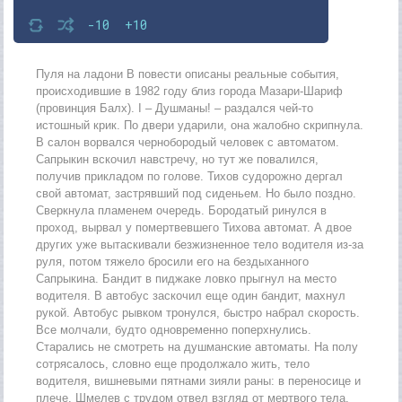
-10
+10
Пуля на ладони В повести описаны реальные события,
происходившие в 1982 году близ города Мазари-Шариф
(провинция Балх). I – Душманы! – раздался чей-то
истошный крик. По двери ударили, она жалобно скрипнула.
В салон ворвался чернобородый человек с автоматом.
Сапрыкин вскочил навстречу, но тут же повалился,
получив прикладом по голове. Тихов судорожно дергал
свой автомат, застрявший под сиденьем. Но было поздно.
Сверкнула пламенем очередь. Бородатый ринулся в
проход, вырвал у помертвевшего Тихова автомат. А двое
других уже вытаскивали безжизненное тело водителя из-за
руля, потом тяжело бросили его на бездыханного
Сапрыкина. Бандит в пиджаке ловко прыгнул на место
водителя. В автобус заскочил еще один бандит, махнул
рукой. Автобус рывком тронулся, быстро набрал скорость.
Все молчали, будто одновременно поперхнулись.
Старались не смотреть на душманские автоматы. На полу
сотрясалось, словно еще продолжало жить, тело
водителя, вишневыми пятнами зияли раны: в переносице и
плече. Шмелев с трудом отвел взгляд от мертвого тела.