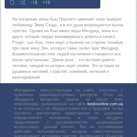
-10
+10
На похоронах жены Хью Перонетт замечает свою бывшую
любовницу Эмму Сэндс, и в его душе возрождается былое
чувство. Однако на Хью имеет виды Милдред, жена его
друга, которая твердо вознамерилась добиться своего.
Рэндл, сын Хью, тоже ищет утешения на стороне, позабыв
про свою жену Энн, которую тайно любит брат Милдред.
Взаимоотношения этих людей постепенно становятся все
более запутанными. "Дикая роза" - это история девяти
человек, каждый из которых ищет любви. Это история их
душевных метаний, страстей, сомнений, иллюзий и
разочарований.
Материалы, присутствующие на сайте, получены с
публичных (широкодоступных) ресурсов. Если вы
обладаете авторским правом на какую либо
информацию, размещенную на сайте
booksonline.com.ua
и не согласны с её общедоступностью в будущем, то мы
согласны рассмотреть предложения по удалению
определенного материала, а также обсудить
предложения о договоренностях, разрешающих
использовать данный контент. Мы не отслеживаем
действия пользователей, которые самостоятельно
выкладывают источники текстов, являющиеся объектом