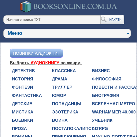
НОВИНКИ АУДИОКНИГ
Выбрать
АУДИОКНИГУ
по жанру:
ДЕТЕКТИВ
КЛАССИКА
БИЗНЕС
ИСТОРИЯ
ДРАМА
ФИЛОСОФИЯ
ФЭНТЕЗИ
ТРИЛЛЕР
ПОВЕСТИ И РАССК
ФАНТАСТИКА
ЮМОР
БИОГРАФИЯ
ДЕТСКИЕ
ПОПАДАНЦЫ
ВСЕЛЕННАЯ МЕТРО 
МИСТИКА
ЭЗОТЕРИКА
WARHAMMER 40.000
БОЕВИКИ
ВОЙНА
УЧЕБНИК
ПРОЗА
ПОСТАПОКАЛИПСИС
LITRPG
РОМАНЫ
ПРИКЛЮЧЕНИЯ
НАУЧНО-ПОПУЛЯРН