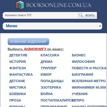
НОВИНКИ АУДИОКНИГ
Выбрать
АУДИОКНИГУ
по жанру:
ДЕТЕКТИВ
КЛАССИКА
БИЗНЕС
ИСТОРИЯ
ДРАМА
ФИЛОСОФИЯ
ФЭНТЕЗИ
ТРИЛЛЕР
ПОВЕСТИ И РАССК
ФАНТАСТИКА
ЮМОР
БИОГРАФИЯ
ДЕТСКИЕ
ПОПАДАНЦЫ
ВСЕЛЕННАЯ МЕТРО 
МИСТИКА
ЭЗОТЕРИКА
WARHAMMER 40.000
БОЕВИКИ
ВОЙНА
УЧЕБНИК
ПРОЗА
ПОСТАПОКАЛИПСИС
LITRPG
РОМАНЫ
ПРИКЛЮЧЕНИЯ
НАУЧНО-ПОПУЛЯРН