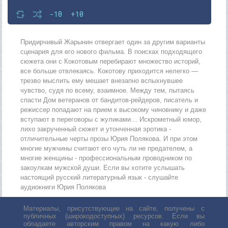
-10
+10
Придирчивый Жарынин отвергает один за другим варианты
сценария для его нового фильма. В поисках подходящего
сюжета они с Кокотовым перебирают множество историй,
все больше отвлекаясь. Кокотову приходится нелегко —
трезво мыслить ему мешает внезапно вспыхнувшее
чувство, судя по всему, взаимное. Между тем, пытаясь
спасти Дом ветеранов от бандитов-рейдеров, писатель и
режиссер попадают на прием к высокому чиновнику и даже
вступают в переговоры с жуликами… Искрометный юмор,
лихо закрученный сюжет и утонченная эротика -
отличительные черты прозы Юрия Полякова. И при этом
многие мужчины считают его чуть ли не предателем, а
многие женщины - профессиональным проводником по
закоулкам мужской души. Если вы хотите услышать
настоящий русский литературный язык - слушайте
аудиокниги Юрия Полякова
Материалы, присутствующие на сайте, получены с
публичных (широкодоступных) ресурсов. Если вы
обладаете авторским правом на какую либо