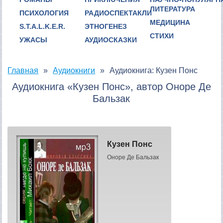
ЛИТЕРАТУРА
ПСИХОЛОГИЯ
РАДИОСПЕКТАКЛИ
МЕДИЦИНА
S.T.A.L.K.E.R.
ЭТНОГЕНЕЗ
СТИХИ
УЖАСЫ
АУДИОСКАЗКИ
Главная
Аудиокниги
Аудиокнига: Кузен Понс
Аудиокнига «Кузен Понс», автор Оноре Де
Бальзак
Кузен Понс
Оноре Де Бальзак