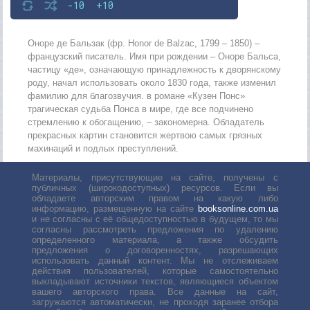
-10
+10
Оноре де Бальзак (фр. Honor de Balzac, 1799 – 1850) –
французский писатель. Имя при рождении – Оноре Бальса,
частицу «де», означающую принадлежность к дворянскому
роду, начал использовать около 1830 года, также изменил
фамилию для благозвучия. в романе «Кузен Понс»
трагическая судьба Понса в мире, где все подчинено
стремлению к обогащению, – закономерна. Обладатель
прекрасных картин становится жертвою самых грязных
махинаций и подлых преступлений.
Материалы, присутствующие на сайте, получены с
публичных (широкодоступных) ресурсов. Если вы
обладаете авторским правом на какую либо
информацию, размещенную на сайте
booksonline.com.ua
и не согласны с её общедоступностью в будущем, то мы
согласны рассмотреть предложения по удалению
определенного материала, а также обсудить
предложения о договоренностях, разрешающих
использовать данный контент. Мы не отслеживаем
действия пользователей, которые самостоятельно
выкладывают источники текстов, являющиеся объектом
вашего авторского права. Все данные на сайт,
загружаются автоматически, не проходя заранее отбора