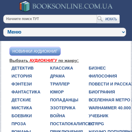
НОВИНКИ АУДИОКНИГ
Выбрать
АУДИОКНИГУ
по жанру:
ДЕТЕКТИВ
КЛАССИКА
БИЗНЕС
ИСТОРИЯ
ДРАМА
ФИЛОСОФИЯ
ФЭНТЕЗИ
ТРИЛЛЕР
ПОВЕСТИ И РАССК
ФАНТАСТИКА
ЮМОР
БИОГРАФИЯ
ДЕТСКИЕ
ПОПАДАНЦЫ
ВСЕЛЕННАЯ МЕТРО 
МИСТИКА
ЭЗОТЕРИКА
WARHAMMER 40.000
БОЕВИКИ
ВОЙНА
УЧЕБНИК
ПРОЗА
ПОСТАПОКАЛИПСИС
LITRPG
РОМАНЫ
ПРИКЛЮЧЕНИЯ
НАУЧНО-ПОПУЛЯРН