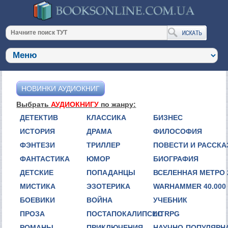
НОВИНКИ АУДИОКНИГ
Выбрать
АУДИОКНИГУ
по жанру:
ДЕТЕКТИВ
КЛАССИКА
БИЗНЕС
ИСТОРИЯ
ДРАМА
ФИЛОСОФИЯ
ФЭНТЕЗИ
ТРИЛЛЕР
ПОВЕСТИ И РАССК
ФАНТАСТИКА
ЮМОР
БИОГРАФИЯ
ДЕТСКИЕ
ПОПАДАНЦЫ
ВСЕЛЕННАЯ МЕТРО 
МИСТИКА
ЭЗОТЕРИКА
WARHAMMER 40.000
БОЕВИКИ
ВОЙНА
УЧЕБНИК
ПРОЗА
ПОСТАПОКАЛИПСИС
LITRPG
РОМАНЫ
ПРИКЛЮЧЕНИЯ
НАУЧНО-ПОПУЛЯРН