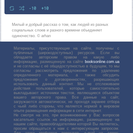
-10
+10
Милый и добрый рассказ о том, как людей из разных
социальных слоев и разного времени объединяет
одиночество. © arhan
Материалы, присутствующие на сайте, получены с
публичных (широкодоступных) ресурсов. Если вы
обладаете авторским правом на какую либо
информацию, размещенную на сайте
booksonline.com.ua
и не согласны с её общедоступностью в будущем, то мы
согласны рассмотреть предложения по удалению
определенного материала, а также обсудить
предложения о договоренностях, разрешающих
использовать данный контент. Мы не отслеживаем
действия пользователей, которые самостоятельно
выкладывают источники текстов, являющиеся объектом
вашего авторского права. Все данные на сайт,
загружаются автоматически, не проходя заранее отбора
с чьей либо стороны, что является нормой в мировом
опыте размещения информации в сети интернет.
Не смотря на это, при возникновении у Вас вопросов
касательно ссылок на информацию, размещенную на
нашем сайте, правообладателями которой Вы являетесь,
просим обращаться к нам с интересующим запросом.
Для этого требуется переслать е-mail на адрес: