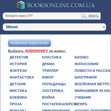
НОВИНКИ АУДИОКНИГ
Выбрать
АУДИОКНИГУ
по жанру:
ДЕТЕКТИВ
КЛАССИКА
БИЗНЕС
ИСТОРИЯ
ДРАМА
ФИЛОСОФИЯ
ФЭНТЕЗИ
ТРИЛЛЕР
ПОВЕСТИ И РАССК
ФАНТАСТИКА
ЮМОР
БИОГРАФИЯ
ДЕТСКИЕ
ПОПАДАНЦЫ
ВСЕЛЕННАЯ МЕТРО 
МИСТИКА
ЭЗОТЕРИКА
WARHAMMER 40.000
БОЕВИКИ
ВОЙНА
УЧЕБНИК
ПРОЗА
ПОСТАПОКАЛИПСИС
LITRPG
РОМАНЫ
ПРИКЛЮЧЕНИЯ
НАУЧНО-ПОПУЛЯРН