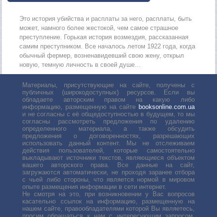
Это история убийства и расплаты за него, расплаты, быть
может, намного более жестокой, чем самое страшное
преступление. Горькая история возмездия, рассказанная
самим преступником. Все началось летом 1922 года, когда
обычный фермер, возненавидевший свою жену, открыл
новую, темную личность в своей душе…
Материалы, присутствующие на сайте, получены с
публичных (широкодоступных) ресурсов. Если вы
обладаете авторским правом на какую либо
информацию, размещенную на сайте
booksonline.com.ua
и не согласны с её общедоступностью в будущем, то мы
согласны рассмотреть предложения по удалению
определенного материала, а также обсудить
предложения о договоренностях, разрешающих
использовать данный контент. Мы не отслеживаем
действия пользователей, которые самостоятельно
выкладывают источники текстов, являющиеся объектом
вашего авторского права. Все данные на сайт,
загружаются автоматически, не проходя заранее отбора
с чьей либо стороны, что является нормой в мировом
опыте размещения информации в сети интернет.
Не смотря на это, при возникновении у Вас вопросов
касательно ссылок на информацию, размещенную на
нашем сайте, правообладателями которой Вы являетесь,
просим обращаться к нам с интересующим запросом.