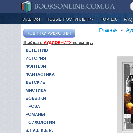
ГЛАВНАЯ
НОВЫЕ ПОСТУПЛЕНИЯ
ТОР-100
FAQ
Главная
Ау
НОВИНКИ АУДИОКНИГ
Выбрать
АУДИОКНИГУ
по жанру:
ДЕТЕКТИВ
ИСТОРИЯ
ФЭНТЕЗИ
ФАНТАСТИКА
ДЕТСКИЕ
МИСТИКА
БОЕВИКИ
ПРОЗА
РОМАНЫ
ПСИХОЛОГИЯ
S.T.A.L.K.E.R.