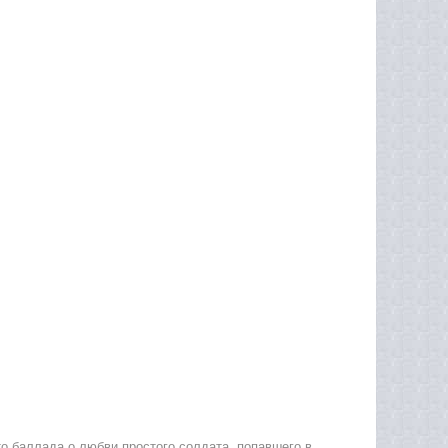
о баллада о любви простого солдата, попавшего в