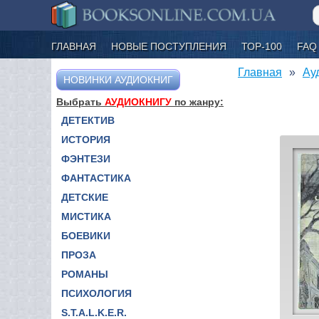
ГЛАВНАЯ
НОВЫЕ ПОСТУПЛЕНИЯ
ТОР-100
FAQ
Главная
Ау
НОВИНКИ АУДИОКНИГ
Выбрать
АУДИОКНИГУ
по жанру:
ДЕТЕКТИВ
ИСТОРИЯ
ФЭНТЕЗИ
ФАНТАСТИКА
ДЕТСКИЕ
МИСТИКА
БОЕВИКИ
ПРОЗА
РОМАНЫ
ПСИХОЛОГИЯ
S.T.A.L.K.E.R.