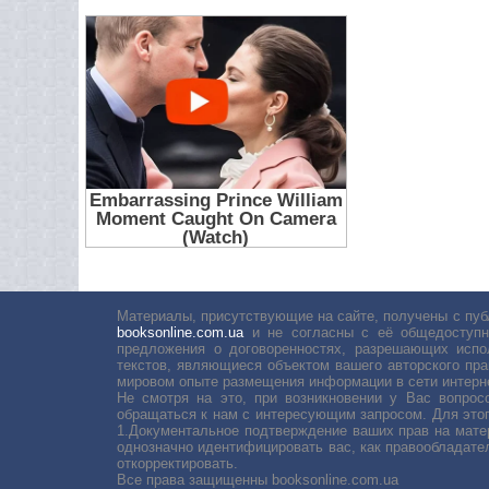
Материалы, присутствующие на сайте, получены с пуб
booksonline.com.ua
и не согласны с её общедоступн
предложения о договоренностях, разрешающих испо
текстов, являющиеся объектом вашего авторского пра
мировом опыте размещения информации в сети интерн
Не смотря на это, при возникновении у Вас вопро
обращаться к нам с интересующим запросом. Для этог
1.Документальное подтверждение ваших прав на мате
однозначно идентифицировать вас, как правообладате
откорректировать.
Все права защищенны booksonline.com.ua