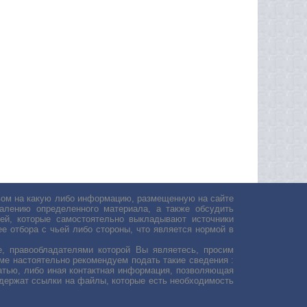
авом на какую либо информацию, размещенную на сайте
лению определенного материала, а также обсудить
ей, которые самостоятельно выкладывают источники
е отбора с чьей либо стороны, что является нормой в
, правообладателями которой Вы являетесь, просим
ьме настоятельно рекомендуем подать такие сведения :
атью, либо иная контактная информация, позволяющая
одержат ссылки на файлы, которые есть необходимость