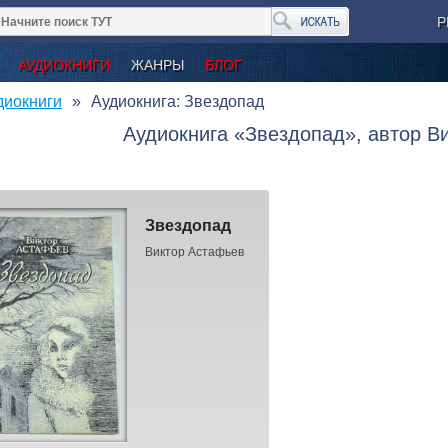
Р
АУДИОКНИГИ
ЖАНРЫ
БЛОГ
диокниги
Аудиокнига: Звездопад
Аудиокнига «Звездопад», автор В
Звездопад
Виктор Астафьев