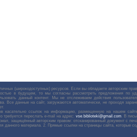
личных (широкодоступных) ресурсов. Если вы обладаете авторским пр
остью в будущем, то мы согласны рассмотреть предложения по уда
льзовать данный контент. Мы не отслеживаем действия пользовател
ва. Все данные на сайт, загружаются автоматически, не проходя заране
ет.
сов касательно ссылок на информацию, размещенную на нашем сайте
о требуется переслать е-mail на адрес:
vse.biblioteki@gmail.com
. В пис
риал, защищённый авторским правом: отсканированный документ с печ
ля данного материала. 2. Прямые ссылки на страницы сайта, которые с