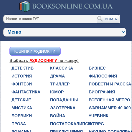
НОВИНКИ АУДИОКНИГ
Выбрать
АУДИОКНИГУ
по жанру:
ДЕТЕКТИВ
КЛАССИКА
БИЗНЕС
ИСТОРИЯ
ДРАМА
ФИЛОСОФИЯ
ФЭНТЕЗИ
ТРИЛЛЕР
ПОВЕСТИ И РАССК
ФАНТАСТИКА
ЮМОР
БИОГРАФИЯ
ДЕТСКИЕ
ПОПАДАНЦЫ
ВСЕЛЕННАЯ МЕТРО 
МИСТИКА
ЭЗОТЕРИКА
WARHAMMER 40.000
БОЕВИКИ
ВОЙНА
УЧЕБНИК
ПРОЗА
ПОСТАПОКАЛИПСИС
LITRPG
РОМАНЫ
ПРИКЛЮЧЕНИЯ
НАУЧНО-ПОПУЛЯРН