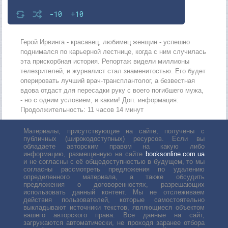
-10
+10
Герой Ирвинга - красавец, любимец женщин - успешно
поднимался по карьерной лестнице, когда с ним случилась
эта прискорбная история. Репортаж видели миллионы
телезрителей, и журналист стал знаменитостью. Его будет
оперировать лучший врач-трансплантолог, а безвестная
вдова отдаст для пересадки руку с воего погибшего мужа,
- но с одним условием, и каким! Доп. информация:
Продолжительность: 11 часов 14 минут
Материалы, присутствующие на сайте, получены с
публичных (широкодоступных) ресурсов. Если вы
обладаете авторским правом на какую либо
информацию, размещенную на сайте
booksonline.com.ua
и не согласны с её общедоступностью в будущем, то мы
согласны рассмотреть предложения по удалению
определенного материала, а также обсудить
предложения о договоренностях, разрешающих
использовать данный контент. Мы не отслеживаем
действия пользователей, которые самостоятельно
выкладывают источники текстов, являющиеся объектом
вашего авторского права. Все данные на сайт,
загружаются автоматически, не проходя заранее отбора