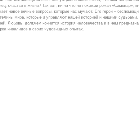
нец, счастье в жизни? Так вот, ни на что не похожий роман «Самовар»,
чает навсе вечные вопросы, которые нас мучают. Его герои – беспомощн
телины мира, которые и управляют нашей историей и нашими судьбами.
ей. Любовь, долг,чем кончится история человечества и в чем предназна
рка инвалидов в своих чудовищных опытах.