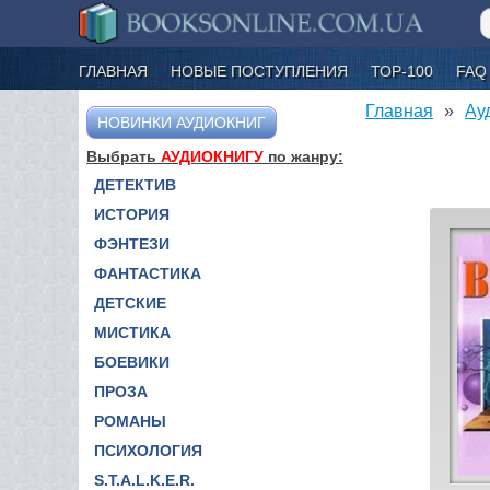
ГЛАВНАЯ
НОВЫЕ ПОСТУПЛЕНИЯ
ТОР-100
FAQ
Главная
Ау
НОВИНКИ АУДИОКНИГ
Выбрать
АУДИОКНИГУ
по жанру:
ДЕТЕКТИВ
ИСТОРИЯ
ФЭНТЕЗИ
ФАНТАСТИКА
ДЕТСКИЕ
МИСТИКА
БОЕВИКИ
ПРОЗА
РОМАНЫ
ПСИХОЛОГИЯ
S.T.A.L.K.E.R.