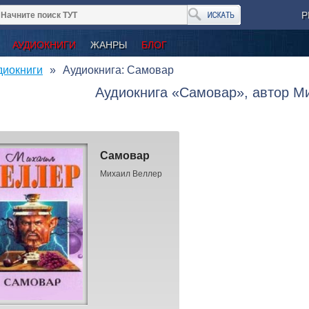
Р
АУДИОКНИГИ
ЖАНРЫ
БЛОГ
диокниги
Аудиокнига: Самовар
Аудиокнига «Самовар», автор М
Самовар
Михаил Веллер